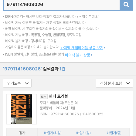
검색
ISBN으로 검색하시면 보다 정확한 결과가 나옵니다.
( - 하이픈 제외)
바이백 가능 여부 및 매입가는 재고 상황에 따라 변경됩니다.
매장 바이백 시 조회한 매입가와 매입여부는 실제와 다를 수 있습니다.
바이백 가능 매장 : 목동점, 수영점, 반월당점, 청주NC점
바이백 불가 매장 : 강서NC점, 구의점
게임타이틀은 매장바이백이 불가합니다.
바이백 게임타이틀 상품 보기
ISBN 불일치, 상태불량, 증정용은 판매불가
바이백 불가 상품
'9791141608026'
검색결과
1건
젠더 트러블
도서
주디스 버틀러 저/조현준 역
문학동네
|
2024년 11월
ISBN : 9791141608026 / 1141608022
정가
매입가(최상)
매입가(상)
매입가(중)