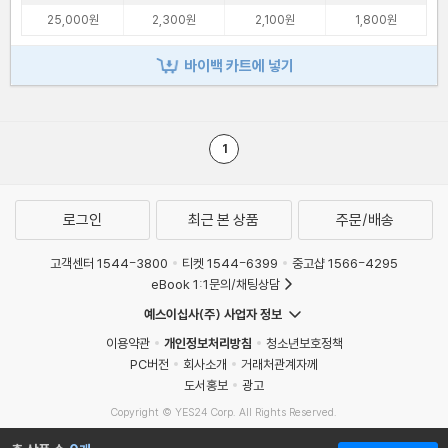
25,000원
2,300원
2,100원
1,800원
바이백 카트에 넣기
1
로그인
최근 본 상품
주문/배송
고객센터 1544-3800
티켓 1544-6399
중고샵 1566-4295
eBook 1:1문의/채팅상담
예스이십사(주) 사업자 정보
이용약관
개인정보처리방침
청소년보호정책
PC버전
회사소개
거래처관계자께
도서홍보
광고
Copyright © YES24 Corp. All Rights Reserved.
MATOM11