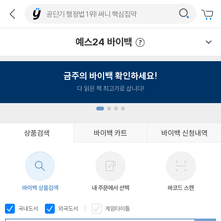
예스24 바이백
예스24 바이백 이용안내
금주의 바이백 확인하세요!
다 읽은 책 최고가로 삽니다!
상품검색
바이백 카트
바이백 신청내역
1
2
3
4
바이백 상품검색
내 주문에서 선택
바코드 스캔
국내도서
외국도서
게임타이틀