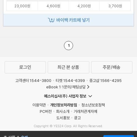
23,000원
4,600원
4,200원
3,700원
바이백 카트에 넣기
1
로그인
최근 본 상품
주문/배송
고객센터 1544-3800
티켓 1544-6399
중고샵 1566-4295
eBook 1:1문의/채팅상담
예스이십사(주) 사업자 정보
이용약관
개인정보처리방침
청소년보호정책
PC버전
회사소개
거래처관계자께
도서홍보
광고
Copyright © YES24 Corp. All Rights Reserved.
MATOM6