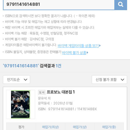
검색
ISBN으로 검색하시면 보다 정확한 결과가 나옵니다.
( - 하이픈 제외)
바이백 가능 여부 및 매입가는 재고 상황에 따라 변경됩니다.
매장 바이백 시 조회한 매입가와 매입여부는 실제와 다를 수 있습니다.
바이백 가능 매장 : 목동점, 수영점, 반월당점, 청주NC점
바이백 불가 매장 : 강서NC점, 구의점
게임타이틀은 매장바이백이 불가합니다.
바이백 게임타이틀 상품 보기
ISBN 불일치, 상태불량, 증정용은 판매불가
바이백 불가 상품
'9791141614881'
검색결과
1건
프로보노 대본집 1
도서
문유석 저
문학동네
|
2026년 01월
ISBN : 9791141614881 / 114161488X
정가
매입가(최상)
매입가(상)
매입가(중)