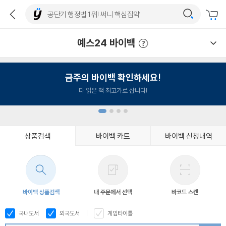
예스24 바이백
예스24 바이백 이용안내
금주의 바이백 확인하세요!
다 읽은 책 최고가로 삽니다!
상품검색
바이백 카트
바이백 신청내역
1
2
3
4
바이백 상품검색
내 주문에서 선택
바코드 스캔
국내도서
외국도서
게임타이틀