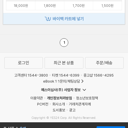
18,000원
1,800원
1,700원
1,500원
바이백 카트에 넣기
1
로그인
최근 본 상품
주문/배송
고객센터 1544-3800
티켓 1544-6399
중고샵 1566-4295
eBook 1:1문의/채팅상담
예스이십사(주) 사업자 정보
이용약관
개인정보처리방침
청소년보호정책
PC버전
회사소개
거래처관계자께
도서홍보
광고
Copyright © YES24 Corp. All Rights Reserved.
MATOM1