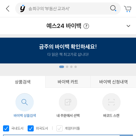
예스24 바이백
예스24 바이백 이용안내
금주의 바이백 확인하세요!
다 읽은 책 최고가로 삽니다!
상품검색
바이백 카트
바이백 신청내역
1
2
3
4
바이백 상품검색
내 주문에서 선택
바코드 스캔
국내도서
외국도서
게임타이틀