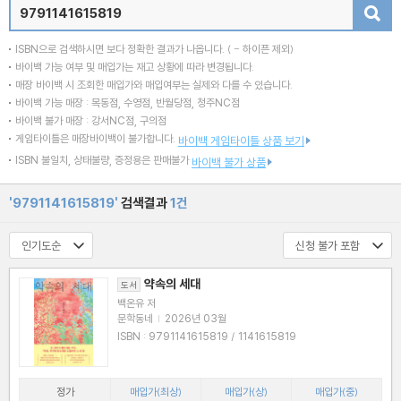
검색
ISBN으로 검색하시면 보다 정확한 결과가 나옵니다.
( - 하이픈 제외)
바이백 가능 여부 및 매입가는 재고 상황에 따라 변경됩니다.
매장 바이백 시 조회한 매입가와 매입여부는 실제와 다를 수 있습니다.
바이백 가능 매장 : 목동점, 수영점, 반월당점, 청주NC점
바이백 불가 매장 : 강서NC점, 구의점
게임타이틀은 매장바이백이 불가합니다.
바이백 게임타이틀 상품 보기
ISBN 불일치, 상태불량, 증정용은 판매불가
바이백 불가 상품
'9791141615819'
검색결과
1건
약속의 세대
도서
백온유 저
문학동네
|
2026년 03월
ISBN : 9791141615819 / 1141615819
정가
매입가(최상)
매입가(상)
매입가(중)