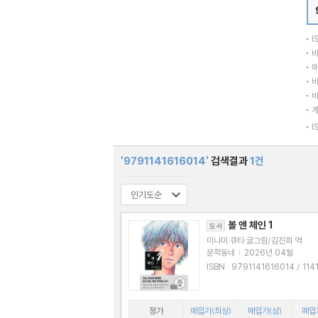
I
바
매
바
바
I
'9791141616014'
검색결과
1건
볼 앤 체인 1
도서
미나미 큐타 글그림/김진희 역
문학동네
|
2026년 04월
ISBN : 9791141616014 / 114161601
7
정가
매입가(최상)
매입가(상)
매입