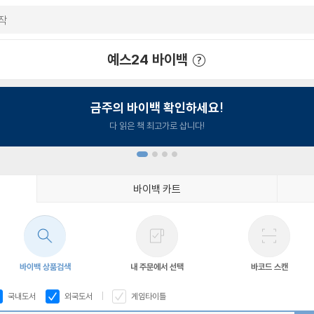
예스24 바이백
예스24 바이백 이용안내
금주의 바이백 확인하세요!
다 읽은 책 최고가로 삽니다!
바이백 카트
1
2
3
4
바이백 상품검색
내 주문에서 선택
바코드 스캔
국내도서
외국도서
게임타이틀