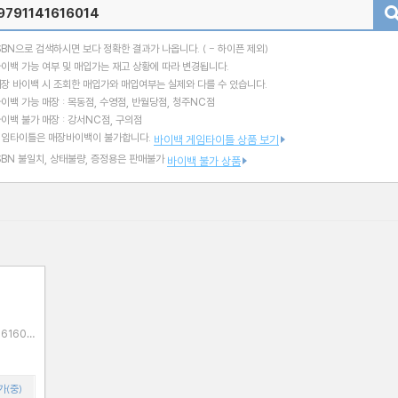
검색
SBN으로 검색하시면 보다 정확한 결과가 나옵니다.
( - 하이픈 제외)
이백 가능 여부 및 매입가는 재고 상황에 따라 변경됩니다.
장 바이백 시 조회한 매입가와 매입여부는 실제와 다를 수 있습니다.
이백 가능 매장 : 목동점, 수영점, 반월당점, 청주NC점
이백 불가 매장 : 강서NC점, 구의점
게임타이틀은 매장바이백이 불가합니다.
바이백 게임타이틀 상품 보기
SBN 불일치, 상태불량, 증정용은 판매불가
바이백 불가 상품
가(중)