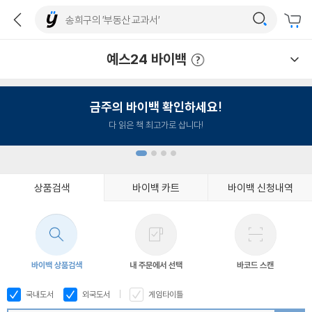
예스24 바이백
예스24 바이백 이용안내
금주의 바이백 확인하세요!
다 읽은 책 최고가로 삽니다!
상품검색
바이백 카트
바이백 신청내역
1
2
3
4
바이백 상품검색
내 주문에서 선택
바코드 스캔
국내도서
외국도서
게임타이틀