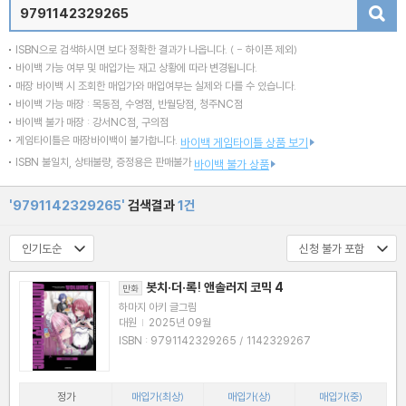
검색
ISBN으로 검색하시면 보다 정확한 결과가 나옵니다.
( - 하이픈 제외)
바이백 가능 여부 및 매입가는 재고 상황에 따라 변경됩니다.
매장 바이백 시 조회한 매입가와 매입여부는 실제와 다를 수 있습니다.
바이백 가능 매장 : 목동점, 수영점, 반월당점, 청주NC점
바이백 불가 매장 : 강서NC점, 구의점
게임타이틀은 매장바이백이 불가합니다.
바이백 게임타이틀 상품 보기
ISBN 불일치, 상태불량, 증정용은 판매불가
바이백 불가 상품
'9791142329265'
검색결과
1건
봇치·더·록! 앤솔러지 코믹 4
만화
하마지 아키 글그림
대원
|
2025년 09월
ISBN : 9791142329265 / 1142329267
정가
매입가(최상)
매입가(상)
매입가(중)