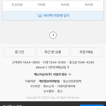
9,000원
700원
600원
600원
바이백 카트에 넣기
1
로그인
최근 본 상품
주문/배송
고객센터 1544-3800
티켓 1544-6399
중고샵 1566-4295
eBook 1:1문의/채팅상담
예스이십사(주) 사업자 정보
이용약관
개인정보처리방침
청소년보호정책
PC버전
회사소개
거래처관계자께
도서홍보
광고
Copyright © YES24 Corp. All Rights Reserved.
MATOM10