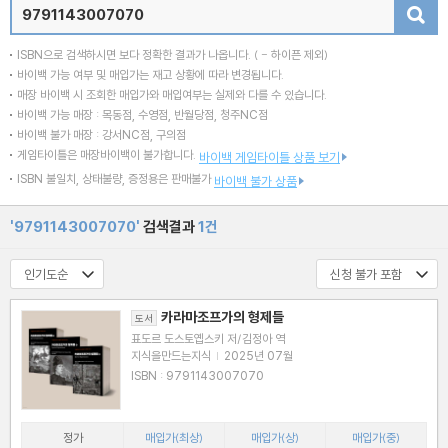
검색
ISBN으로 검색하시면 보다 정확한 결과가 나옵니다.
( - 하이픈 제외)
바이백 가능 여부 및 매입가는 재고 상황에 따라 변경됩니다.
매장 바이백 시 조회한 매입가와 매입여부는 실제와 다를 수 있습니다.
바이백 가능 매장 : 목동점, 수영점, 반월당점, 청주NC점
바이백 불가 매장 : 강서NC점, 구의점
게임타이틀은 매장바이백이 불가합니다.
바이백 게임타이틀 상품 보기
ISBN 불일치, 상태불량, 증정용은 판매불가
바이백 불가 상품
'9791143007070'
검색결과
1건
카라마조프가의 형제들
도서
표도르 도스토옙스키 저/김정아 역
지식을만드는지식
|
2025년 07월
ISBN : 9791143007070
정가
매입가(최상)
매입가(상)
매입가(중)