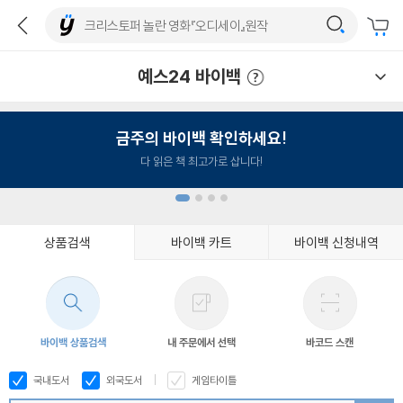
예스24 바이백
예스24 바이백 이용안내
금주의 바이백 확인하세요!
다 읽은 책 최고가로 삽니다!
상품검색
바이백 카트
바이백 신청내역
1
2
3
4
바이백 상품검색
내 주문에서 선택
바코드 스캔
국내도서
외국도서
게임타이틀