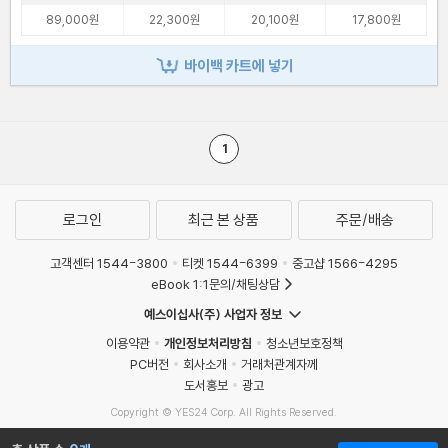
89,000원
22,300원
20,100원
17,800원
바이백 카트에 넣기
1
로그인
최근 본 상품
주문/배송
고객센터 1544-3800
티켓 1544-6399
중고샵 1566-4295
eBook 1:1문의/채팅상담
예스이십사(주) 사업자 정보
이용약관
개인정보처리방침
청소년보호정책
PC버전
회사소개
거래처관계자께
도서홍보
광고
Copyright © YES24 Corp. All Rights Reserved.
MATOM15