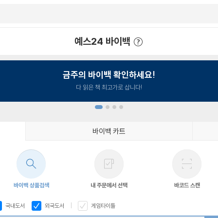
예스24 바이백
예스24 바이백 이용안내
금주의 바이백 확인하세요!
다 읽은 책 최고가로 삽니다!
바이백 카트
1
2
3
4
바이백 상품검색
내 주문에서 선택
바코드 스캔
국내도서
외국도서
게임타이틀