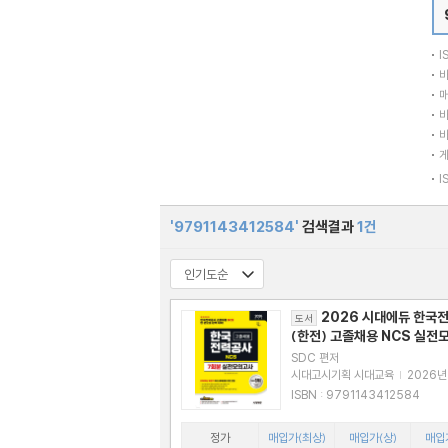
I
바
매
바
바
I
'9791143412584'
검색결과
1건
2026 시대에듀 한국
도서
(한전) 고졸채용 NCS 실전
7회분
SDC 편저
시대고시기획 시대교육
|
2026년
ISBN : 9791143412584
정가
매입가(최상)
매입가(상)
매입