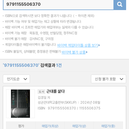
검색
ISBN으로 검색하시면 보다 정확한 결과가 나옵니다.
( - 하이픈 제외)
바이백 가능 여부 및 매입가는 재고 상황에 따라 변경됩니다.
매장 바이백 시 조회한 매입가와 매입여부는 실제와 다를 수 있습니다.
바이백 가능 매장 : 목동점, 수영점, 반월당점, 청주NC점
바이백 불가 매장 : 강서NC점, 구의점
게임타이틀은 매장바이백이 불가합니다.
바이백 게임타이틀 상품 보기
ISBN 불일치, 상태불량, 증정용은 판매불가
바이백 불가 상품
'9791155506370'
검색결과
1건
근대를 살다
도서
김경일 저
성균관대학교출판부(SKKUP)
|
2024년 08월
ISBN : 9791155506370 / 1155506375
정가
매입가(최상)
매입가(상)
매입가(중)