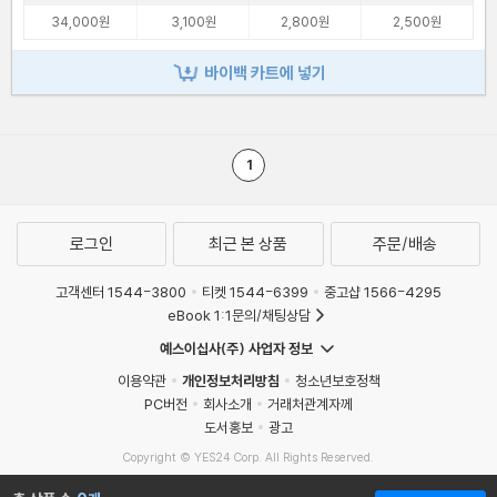
34,000원
3,100원
2,800원
2,500원
바이백 카트에 넣기
1
로그인
최근 본 상품
주문/배송
고객센터 1544-3800
티켓 1544-6399
중고샵 1566-4295
eBook 1:1문의/채팅상담
예스이십사(주) 사업자 정보
이용약관
개인정보처리방침
청소년보호정책
PC버전
회사소개
거래처관계자께
도서홍보
광고
Copyright © YES24 Corp. All Rights Reserved.
MATOM10