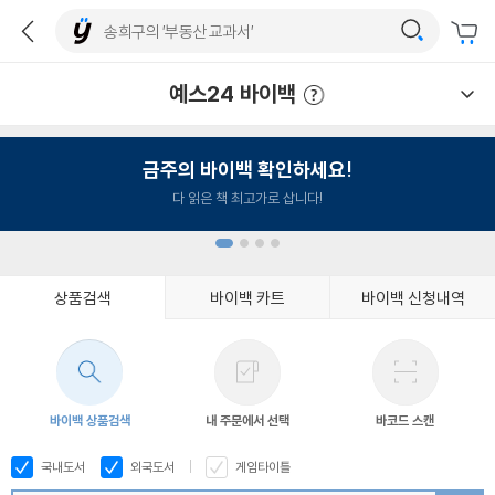
예스24 바이백
예스24 바이백 이용안내
금주의 바이백 확인하세요!
다 읽은 책 최고가로 삽니다!
상품검색
바이백 카트
바이백 신청내역
1
2
3
4
바이백 상품검색
내 주문에서 선택
바코드 스캔
국내도서
외국도서
게임타이틀