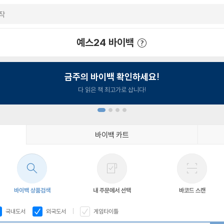
예스24 바이백
예스24 바이백 이용안내
금주의 바이백 확인하세요!
다 읽은 책 최고가로 삽니다!
바이백 카트
1
2
3
4
바이백 상품검색
내 주문에서 선택
바코드 스캔
국내도서
외국도서
게임타이틀