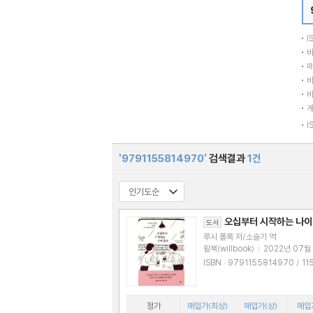
I
바
매
바
바
I
'9791155814970'
검색결과
1건
오십부터 시작하는 나이
도서
루시 폴록 저/소슬기 역
윌북(willbook)
|
2022년 07월
ISBN : 9791155814970 / 11558149
75
정가
매입가(최상)
매입가(상)
매입