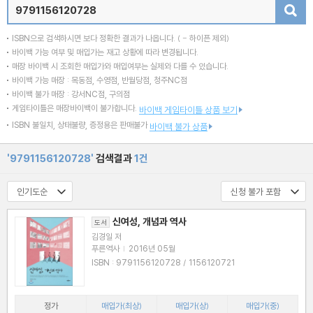
검색
ISBN으로 검색하시면 보다 정확한 결과가 나옵니다.
( - 하이픈 제외)
바이백 가능 여부 및 매입가는 재고 상황에 따라 변경됩니다.
매장 바이백 시 조회한 매입가와 매입여부는 실제와 다를 수 있습니다.
바이백 가능 매장 : 목동점, 수영점, 반월당점, 청주NC점
바이백 불가 매장 : 강서NC점, 구의점
게임타이틀은 매장바이백이 불가합니다.
바이백 게임타이틀 상품 보기
ISBN 불일치, 상태불량, 증정용은 판매불가
바이백 불가 상품
'9791156120728'
검색결과
1건
신여성, 개념과 역사
도서
김경일 저
푸른역사
|
2016년 05월
ISBN : 9791156120728 / 1156120721
정가
매입가(최상)
매입가(상)
매입가(중)