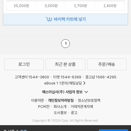
20,000원
3,000원
2,700원
2,400원
바이백 카트에 넣기
1
로그인
최근 본 상품
주문/배송
고객센터 1544-3800
티켓 1544-6399
중고샵 1566-4295
eBook 1:1문의/채팅상담
예스이십사(주) 사업자 정보
이용약관
개인정보처리방침
청소년보호정책
PC버전
회사소개
거래처관계자께
도서홍보
광고
Copyright © YES24 Corp. All Rights Reserved.
MATOM9