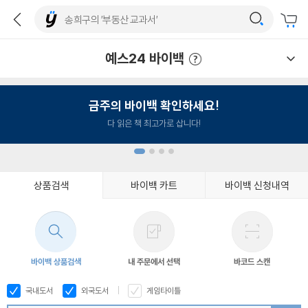
예스24 바이백
예스24 바이백 이용안내
금주의 바이백 확인하세요!
다 읽은 책 최고가로 삽니다!
상품검색
바이백 카트
바이백 신청내역
1
2
3
4
바이백 상품검색
내 주문에서 선택
바코드 스캔
국내도서
외국도서
게임타이틀