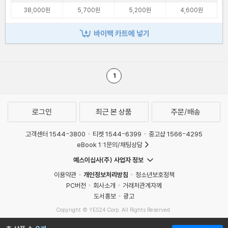
38,000원
5,700원
5,200원
4,600원
바이백 카트에 넣기
1
로그인
최근 본 상품
주문/배송
고객센터 1544-3800
티켓 1544-6399
중고샵 1566-4295
eBook 1:1문의/채팅상담
예스이십사(주) 사업자 정보
이용약관
개인정보처리방침
청소년보호정책
PC버전
회사소개
거래처관계자께
도서홍보
광고
Copyright © YES24 Corp. All Rights Reserved.
MATOM6