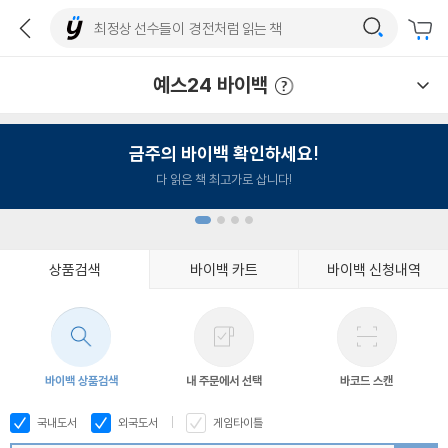
예스24 바이백
예스24 바이백 이용안내
금주의 바이백 확인하세요!
다 읽은 책 최고가로 삽니다!
상품검색
바이백 카트
바이백 신청내역
1
2
3
4
바이백 상품검색
내 주문에서 선택
바코드 스캔
국내도서
외국도서
게임타이틀