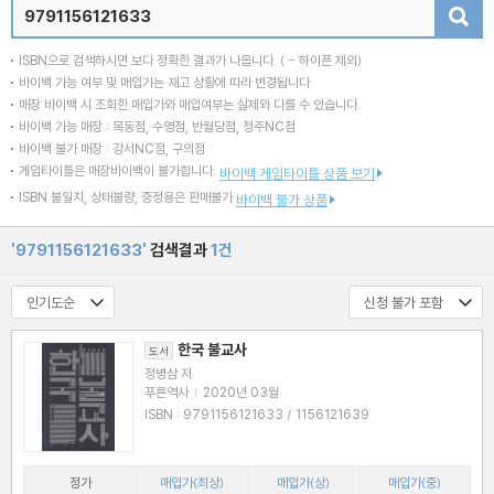
검색
ISBN으로 검색하시면 보다 정확한 결과가 나옵니다.
( - 하이픈 제외)
바이백 가능 여부 및 매입가는 재고 상황에 따라 변경됩니다.
매장 바이백 시 조회한 매입가와 매입여부는 실제와 다를 수 있습니다.
바이백 가능 매장 : 목동점, 수영점, 반월당점, 청주NC점
바이백 불가 매장 : 강서NC점, 구의점
게임타이틀은 매장바이백이 불가합니다.
바이백 게임타이틀 상품 보기
ISBN 불일치, 상태불량, 증정용은 판매불가
바이백 불가 상품
'9791156121633'
검색결과
1건
한국 불교사
도서
정병삼 저
푸른역사
|
2020년 03월
ISBN : 9791156121633 / 1156121639
정가
매입가(최상)
매입가(상)
매입가(중)