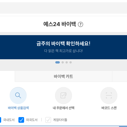
예스24 바이백
예스24 바이백 이용안내
금주의 바이백 확인하세요!
다 읽은 책 최고가로 삽니다!
바이백 카트
1
2
3
4
바이백 상품검색
내 주문에서 선택
바코드 스캔
국내도서
외국도서
게임타이틀