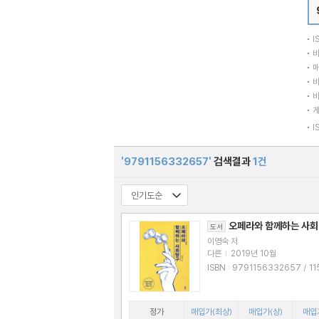
I
바
매
바
바
I
'9791156332657'
검색결과
1건
오페라와 함께하는 사
도서
이영숙 저
다른
|
2019년 10월
ISBN : 9791156332657 / 1156332
656
정가
매입가(최상)
매입가(상)
매입