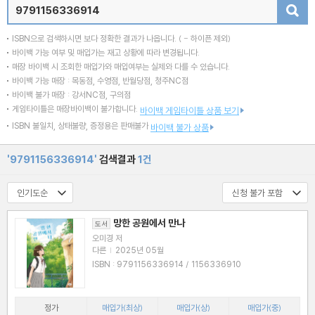
검색
ISBN으로 검색하시면 보다 정확한 결과가 나옵니다.
( - 하이픈 제외)
바이백 가능 여부 및 매입가는 재고 상황에 따라 변경됩니다.
매장 바이백 시 조회한 매입가와 매입여부는 실제와 다를 수 있습니다.
바이백 가능 매장 : 목동점, 수영점, 반월당점, 청주NC점
바이백 불가 매장 : 강서NC점, 구의점
게임타이틀은 매장바이백이 불가합니다.
바이백 게임타이틀 상품 보기
ISBN 불일치, 상태불량, 증정용은 판매불가
바이백 불가 상품
'9791156336914'
검색결과
1건
망한 공원에서 만나
도서
오미경 저
다른
|
2025년 05월
ISBN : 9791156336914 / 1156336910
정가
매입가(최상)
매입가(상)
매입가(중)