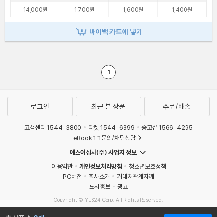
14,000원
1,700원
1,600원
1,400원
바이백 카트에 넣기
1
로그인
최근 본 상품
주문/배송
고객센터 1544-3800
티켓 1544-6399
중고샵 1566-4295
eBook 1:1문의/채팅상담
예스이십사(주) 사업자 정보
이용약관
개인정보처리방침
청소년보호정책
PC버전
회사소개
거래처관계자께
도서홍보
광고
Copyright © YES24 Corp. All Rights Reserved.
MATOM7