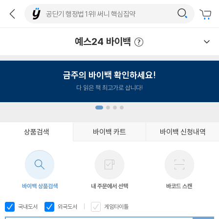
예스24 바이백
예스24 바이백 이용안내
금주의 바이백 확인하세요!
다 읽은 책 최고가로 삽니다!
상품검색
바이백 카트
바이백 신청내역
1
2
3
4
바이백 상품검색
내 주문에서 선택
바코드 스캔
국내도서
외국도서
게임타이틀