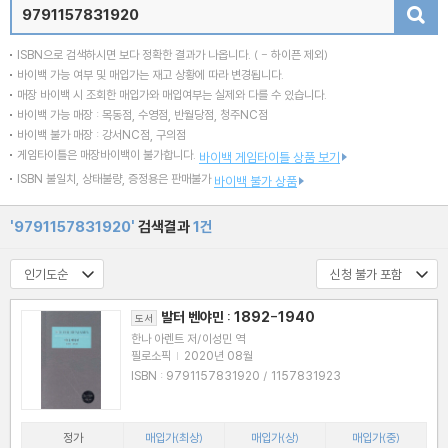
검색
ISBN으로 검색하시면 보다 정확한 결과가 나옵니다.
( - 하이픈 제외)
바이백 가능 여부 및 매입가는 재고 상황에 따라 변경됩니다.
매장 바이백 시 조회한 매입가와 매입여부는 실제와 다를 수 있습니다.
바이백 가능 매장 : 목동점, 수영점, 반월당점, 청주NC점
바이백 불가 매장 : 강서NC점, 구의점
게임타이틀은 매장바이백이 불가합니다.
바이백 게임타이틀 상품 보기
ISBN 불일치, 상태불량, 증정용은 판매불가
바이백 불가 상품
'9791157831920'
검색결과
1건
발터 벤야민 : 1892-1940
도서
한나 아렌트 저/이성민 역
필로소픽
|
2020년 08월
ISBN : 9791157831920 / 1157831923
정가
매입가(최상)
매입가(상)
매입가(중)