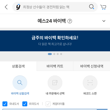
예스24 바이백
예스24 바이백 이용안내
금주의 바이백 확인하세요!
다 읽은 책 최고가로 삽니다!
상품검색
바이백 카트
바이백 신청내역
1
2
3
4
바이백 상품검색
내 주문에서 선택
바코드 스캔
국내도서
외국도서
게임타이틀