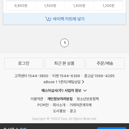
9,800원
1,500원
1,400원
1,200원
바이백 카트에 넣기
1
로그인
최근 본 상품
주문/배송
고객센터 1544-3800
티켓 1544-6399
중고샵 1566-4295
eBook 1:1문의/채팅상담
예스이십사(주) 사업자 정보
이용약관
개인정보처리방침
청소년보호정책
PC버전
회사소개
거래처관계자께
도서홍보
광고
Copyright © YES24 Corp. All Rights Reserved.
MATOM11