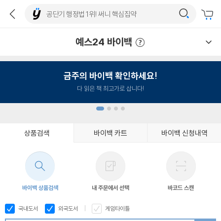
예스24 바이백
예스24 바이백 이용안내
금주의 바이백 확인하세요!
다 읽은 책 최고가로 삽니다!
상품검색
바이백 카트
바이백 신청내역
1
2
3
4
바이백 상품검색
내 주문에서 선택
바코드 스캔
국내도서
외국도서
게임타이틀