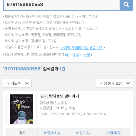
검색
ISBN으로 검색하시면 보다 정확한 결과가 나옵니다.
( - 하이픈 제외)
바이백 가능 여부 및 매입가는 재고 상황에 따라 변경됩니다.
매장 바이백 시 조회한 매입가와 매입여부는 실제와 다를 수 있습니다.
바이백 가능 매장 : 목동점, 수영점, 반월당점, 청주NC점
바이백 불가 매장 : 강서NC점, 구의점
게임타이틀은 매장바이백이 불가합니다.
바이백 게임타이틀 상품 보기
ISBN 불일치, 상태불량, 증정용은 판매불가
바이백 불가 상품
'9791158680558'
검색결과
1건
밤하늘의 별이야기
도서
김호섭 글/신범영 감수
파란정원
|
2015년 10월
ISBN : 9791158680558 / 1158680554
정가
매입가(최상)
매입가(상)
매입가(중)