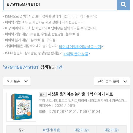
검색
ISBN으로 검색하시면 보다 정확한 결과가 나옵니다.
( - 하이픈 제외)
바이백 가능 여부 및 매입가는 재고 상황에 따라 변경됩니다.
매장 바이백 시 조회한 매입가와 매입여부는 실제와 다를 수 있습니다.
바이백 가능 매장 : 목동점, 수영점, 반월당점, 청주NC점
바이백 불가 매장 : 강서NC점, 구의점
게임타이틀은 매장바이백이 불가합니다.
바이백 게임타이틀 상품 보기
ISBN 불일치, 상태불량, 증정용은 판매불가
바이백 불가 상품
'9791158749101'
검색결과
1건
세상을 움직이는 놀라운 과학 이야기 세트
도서
유리 비로베츠,표트르 발치트,마리아 샤라포바 저/리사 카진스카야
그림/김민경,이경아 역/천년수,이황기 감수
미디어숲
|
2025년 06월
ISBN : 9791158749101 / 1158749104
정가
매입가(최상)
매입가(상)
매입가(중)