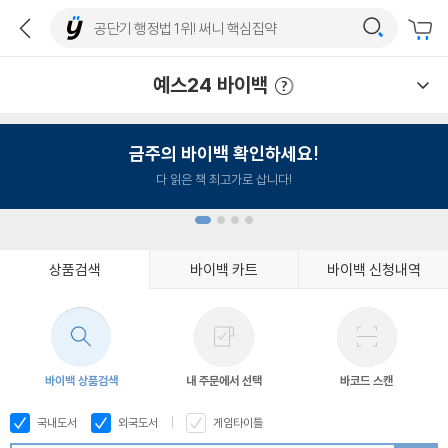
예스24 바이백
예스24 바이백 이용안내
금주의 바이백 확인하세요!
다 읽은 책 최고가로 삽니다!
상품검색
바이백 카트
바이백 신청내역
1
2
3
4
바이백 상품검색
내 주문에서 선택
바코드 스캔
국내도서
외국도서
게임타이틀