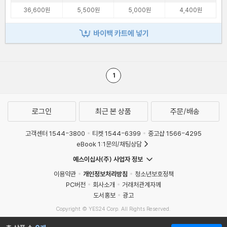
36,600원
5,500원
5,000원
4,400원
바이백 카트에 넣기
1
로그인
최근 본 상품
주문/배송
고객센터 1544-3800
티켓 1544-6399
중고샵 1566-4295
eBook 1:1문의/채팅상담
예스이십사(주) 사업자 정보
이용약관
개인정보처리방침
청소년보호정책
PC버전
회사소개
거래처관계자께
도서홍보
광고
Copyright © YES24 Corp. All Rights Reserved.
MATOM5