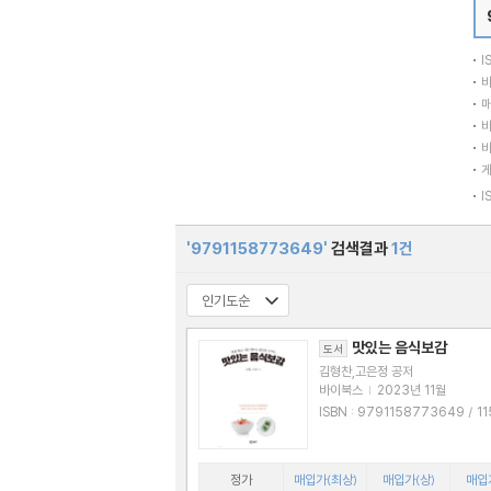
I
바
매
바
바
I
'9791158773649'
검색결과
1건
맛있는 음식보감
도서
김형찬,고은정 공저
바이북스
|
2023년 11월
ISBN : 9791158773649 / 1158773
641
정가
매입가(최상)
매입가(상)
매입