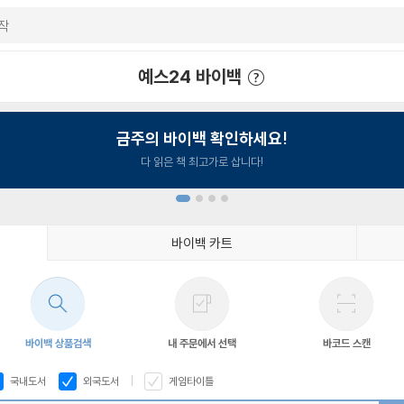
예스24 바이백
예스24 바이백 이용안내
금주의 바이백 확인하세요!
다 읽은 책 최고가로 삽니다!
바이백 카트
1
2
3
4
바이백 상품검색
내 주문에서 선택
바코드 스캔
국내도서
외국도서
게임타이틀