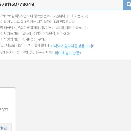
검색
SBN으로 검색하시면 보다 정확한 결과가 나옵니다.
( - 하이픈 제외)
이백 가능 여부 및 매입가는 재고 상황에 따라 변경됩니다.
장 바이백 시 조회한 매입가와 매입여부는 실제와 다를 수 있습니다.
이백 가능 매장 : 목동점, 수영점, 반월당점, 청주NC점
이백 불가 매장 : 강서NC점, 구의점
게임타이틀은 매장바이백이 불가합니다.
바이백 게임타이틀 상품 보기
SBN 불일치, 상태불량, 증정용은 판매불가
바이백 불가 상품
가(중)