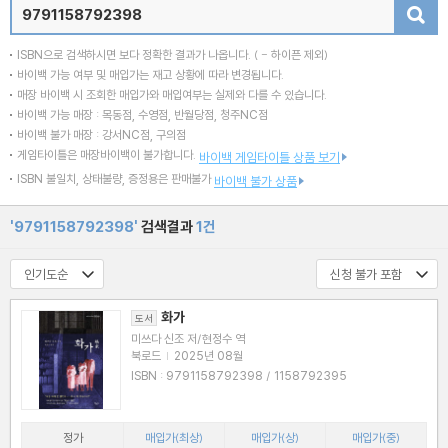
검색
ISBN으로 검색하시면 보다 정확한 결과가 나옵니다.
( - 하이픈 제외)
바이백 가능 여부 및 매입가는 재고 상황에 따라 변경됩니다.
매장 바이백 시 조회한 매입가와 매입여부는 실제와 다를 수 있습니다.
바이백 가능 매장 : 목동점, 수영점, 반월당점, 청주NC점
바이백 불가 매장 : 강서NC점, 구의점
게임타이틀은 매장바이백이 불가합니다.
바이백 게임타이틀 상품 보기
ISBN 불일치, 상태불량, 증정용은 판매불가
바이백 불가 상품
'9791158792398'
검색결과
1건
화가
도서
미쓰다 신조 저/현정수 역
북로드
|
2025년 08월
ISBN : 9791158792398 / 1158792395
정가
매입가(최상)
매입가(상)
매입가(중)