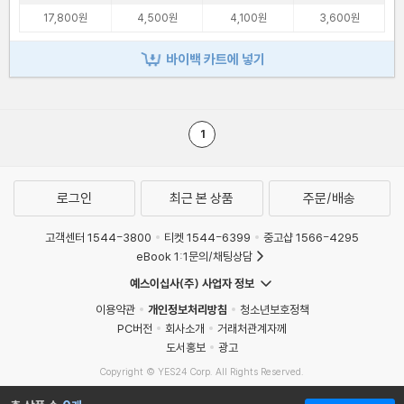
17,800원
4,500원
4,100원
3,600원
바이백 카트에 넣기
1
로그인
최근 본 상품
주문/배송
고객센터 1544-3800
티켓 1544-6399
중고샵 1566-4295
eBook 1:1문의/채팅상담
예스이십사(주) 사업자 정보
이용약관
개인정보처리방침
청소년보호정책
PC버전
회사소개
거래처관계자께
도서홍보
광고
Copyright © YES24 Corp. All Rights Reserved.
MATOM12