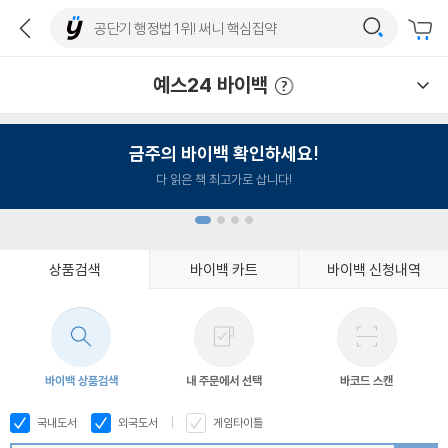
예스24 바이백
예스24 바이백 이용안내
금주의 바이백 확인하세요!
다 읽은 책 최고가로 삽니다!
상품검색
바이백 카트
바이백 신청내역
1
2
3
4
바이백 상품검색
내 주문에서 선택
바코드 스캔
국내도서
외국도서
게임타이틀