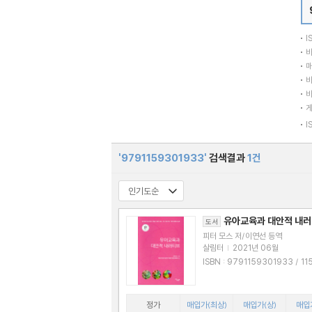
I
바
매
바
바
I
'9791159301933'
검색결과
1건
유아교육과 대안적 내
도서
피터 모스 저/이연선 등역
살림터
|
2021년 06월
ISBN : 9791159301933 / 11593019
3X
정가
매입가(최상)
매입가(상)
매입