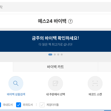
예스24 바이백
예스24 바이백 이용안내
금주의 바이백 확인하세요!
다 읽은 책 최고가로 삽니다!
바이백 카트
1
2
3
4
바이백 상품검색
내 주문에서 선택
바코드 스캔
국내도서
외국도서
게임타이틀