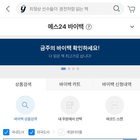
예스24 바이백
예스24 바이백 이용안내
금주의 바이백 확인하세요!
다 읽은 책 최고가로 삽니다!
상품검색
바이백 카트
바이백 신청내역
1
2
3
4
바이백 상품검색
내 주문에서 선택
바코드 스캔
국내도서
외국도서
게임타이틀