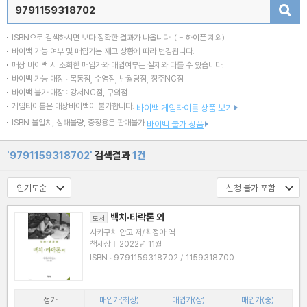
검색
ISBN으로 검색하시면 보다 정확한 결과가 나옵니다.
( - 하이픈 제외)
바이백 가능 여부 및 매입가는 재고 상황에 따라 변경됩니다.
매장 바이백 시 조회한 매입가와 매입여부는 실제와 다를 수 있습니다.
바이백 가능 매장 : 목동점, 수영점, 반월당점, 청주NC점
바이백 불가 매장 : 강서NC점, 구의점
게임타이틀은 매장바이백이 불가합니다.
바이백 게임타이틀 상품 보기
ISBN 불일치, 상태불량, 증정용은 판매불가
바이백 불가 상품
'9791159318702'
검색결과
1건
백치·타락론 외
도서
사카구치 안고 저/최정아 역
책세상
|
2022년 11월
ISBN : 9791159318702 / 1159318700
정가
매입가(최상)
매입가(상)
매입가(중)