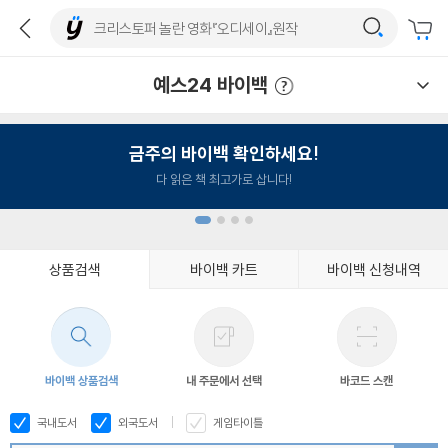
예스24 바이백
예스24 바이백 이용안내
금주의 바이백 확인하세요!
다 읽은 책 최고가로 삽니다!
상품검색
바이백 카트
바이백 신청내역
1
2
3
4
바이백 상품검색
내 주문에서 선택
바코드 스캔
국내도서
외국도서
게임타이틀