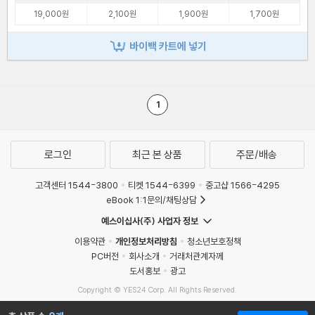
19,000원
2,100원
1,900원
1,700원
바이백 카트에 넣기
1
로그인
최근 본 상품
주문/배송
고객센터 1544-3800
티켓 1544-6399
중고샵 1566-4295
eBook 1:1문의/채팅상담
예스이십사(주) 사업자 정보
이용약관
개인정보처리방침
청소년보호정책
PC버전
회사소개
거래처관계자께
도서홍보
광고
Copyright © YES24 Corp. All Rights Reserved.
MATOM6