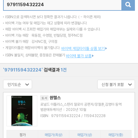
검색
ISBN으로 검색하시면 보다 정확한 결과가 나옵니다.
( - 하이픈 제외)
바이백 가능 여부 및 매입가는 재고 상황에 따라 변경됩니다.
매장 바이백 시 조회한 매입가와 매입여부는 실제와 다를 수 있습니다.
바이백 가능 매장 : 목동점, 수영점, 반월당점, 청주NC점
바이백 불가 매장 : 강서NC점, 구의점
게임타이틀은 매장바이백이 불가합니다.
바이백 게임타이틀 상품 보기
ISBN 불일치, 상태불량, 증정용은 판매불가
바이백 불가 상품
'9791159432224'
검색결과
1건
원헬스
도서
로널드 아틀라스,스탠리 말로이 공편저/장철훈,김영아 등역
범문에듀케이션
|
2020년 10월
ISBN : 9791159432224 / 1159432228
정가
매입가(최상)
매입가(상)
매입가(중)