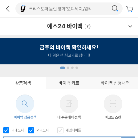
예스24 바이백
예스24 바이백 이용안내
금주의 바이백 확인하세요!
다 읽은 책 최고가로 삽니다!
상품검색
바이백 카트
바이백 신청내역
1
2
3
4
바이백 상품검색
내 주문에서 선택
바코드 스캔
국내도서
외국도서
게임타이틀