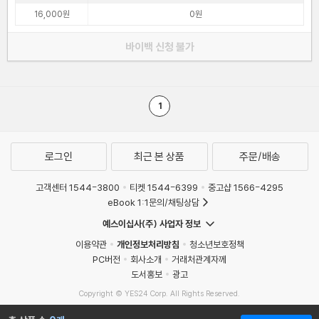
16,000원
0원
바이백 신청 불가
1
로그인
최근 본 상품
주문/배송
고객센터 1544-3800
티켓 1544-6399
중고샵 1566-4295
eBook 1:1문의/채팅상담
예스이십사(주) 사업자 정보
이용약관
개인정보처리방침
청소년보호정책
PC버전
회사소개
거래처관계자께
도서홍보
광고
Copyright © YES24 Corp. All Rights Reserved.
MATOM6