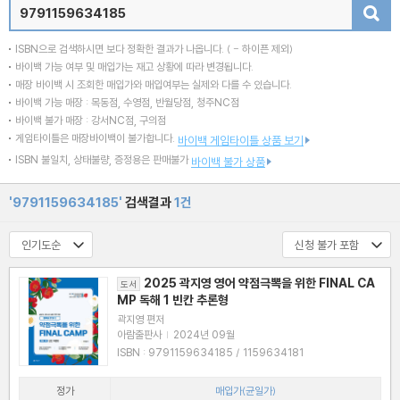
검색
ISBN으로 검색하시면 보다 정확한 결과가 나옵니다.
( - 하이픈 제외)
바이백 가능 여부 및 매입가는 재고 상황에 따라 변경됩니다.
매장 바이백 시 조회한 매입가와 매입여부는 실제와 다를 수 있습니다.
바이백 가능 매장 : 목동점, 수영점, 반월당점, 청주NC점
바이백 불가 매장 : 강서NC점, 구의점
게임타이틀은 매장바이백이 불가합니다.
바이백 게임타이틀 상품 보기
ISBN 불일치, 상태불량, 증정용은 판매불가
바이백 불가 상품
'9791159634185'
검색결과
1건
2025 곽지영 영어 약점극뽁을 위한 FINAL CA
도서
MP 독해 1 빈칸 추론형
곽지영 편저
아람출판사
|
2024년 09월
ISBN : 9791159634185 / 1159634181
정가
매입가(균일가)