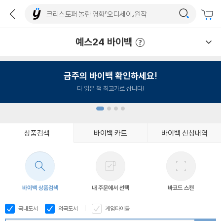
예스24 바이백
예스24 바이백 이용안내
금주의 바이백 확인하세요!
다 읽은 책 최고가로 삽니다!
상품검색
바이백 카트
바이백 신청내역
1
2
3
4
바이백 상품검색
내 주문에서 선택
바코드 스캔
국내도서
외국도서
게임타이틀