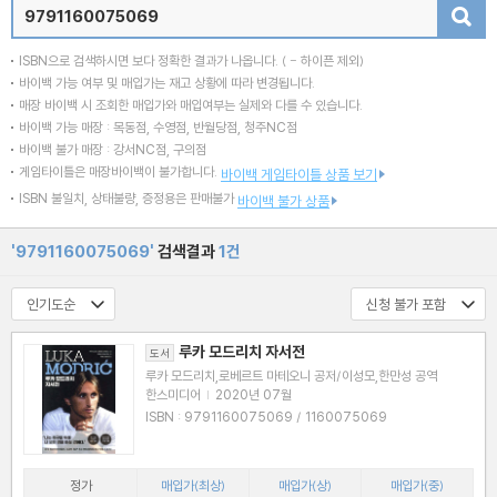
검색
ISBN으로 검색하시면 보다 정확한 결과가 나옵니다.
( - 하이픈 제외)
바이백 가능 여부 및 매입가는 재고 상황에 따라 변경됩니다.
매장 바이백 시 조회한 매입가와 매입여부는 실제와 다를 수 있습니다.
바이백 가능 매장 : 목동점, 수영점, 반월당점, 청주NC점
바이백 불가 매장 : 강서NC점, 구의점
게임타이틀은 매장바이백이 불가합니다.
바이백 게임타이틀 상품 보기
ISBN 불일치, 상태불량, 증정용은 판매불가
바이백 불가 상품
'9791160075069'
검색결과
1건
루카 모드리치 자서전
도서
루카 모드리치,로베르트 마테오니 공저/이성모,한만성 공역
한스미디어
|
2020년 07월
ISBN : 9791160075069 / 1160075069
정가
매입가(최상)
매입가(상)
매입가(중)