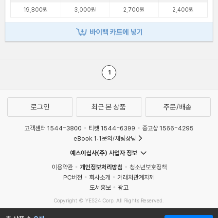
19,800원
3,000원
2,700원
2,400원
바이백 카트에 넣기
1
로그인
최근 본 상품
주문/배송
고객센터 1544-3800
티켓 1544-6399
중고샵 1566-4295
eBook 1:1문의/채팅상담
예스이십사(주) 사업자 정보
이용약관
개인정보처리방침
청소년보호정책
PC버전
회사소개
거래처관계자께
도서홍보
광고
Copyright © YES24 Corp. All Rights Reserved.
MATOM5