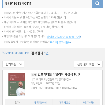
검색
ISBN으로 검색하시면 보다 정확한 결과가 나옵니다.
( - 하이픈 제외)
바이백 가능 여부 및 매입가는 재고 상황에 따라 변경됩니다.
매장 바이백 시 조회한 매입가와 매입여부는 실제와 다를 수 있습니다.
바이백 가능 매장 : 목동점, 수영점, 반월당점, 청주NC점
바이백 불가 매장 : 강서NC점, 구의점
게임타이틀은 매장바이백이 불가합니다.
바이백 게임타이틀 상품 보기
ISBN 불일치, 상태불량, 증정용은 판매불가
바이백 불가 상품
'9791161340111'
검색결과
1건
언포케터블 이탈리아 가정식 100
도서
니코 로미토 저/김현주 역/양지훈 감수
터닝포인트
|
2017년 12월
ISBN : 9791161340111 / 1161340114
정가
매입가(최상)
매입가(상)
매입가(중)