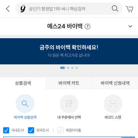
예스24 바이백
예스24 바이백 이용안내
금주의 바이백 확인하세요!
다 읽은 책 최고가로 삽니다!
상품검색
바이백 카트
바이백 신청내역
1
2
3
4
바이백 상품검색
내 주문에서 선택
바코드 스캔
국내도서
외국도서
게임타이틀