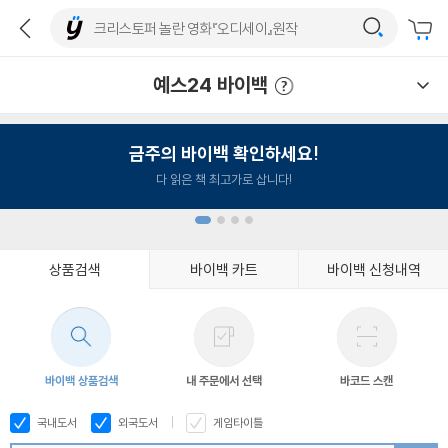
예스24 바이백
예스24 바이백 이용안내
금주의 바이백 확인하세요!
다 읽은 책 최고가로 삽니다!
상품검색
바이백 카트
바이백 신청내역
1
2
3
4
바이백 상품검색
내 주문에서 선택
바코드 스캔
국내도서
외국도서
게임타이틀