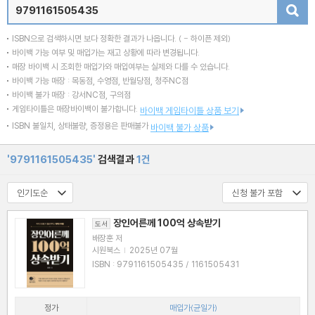
검색
ISBN으로 검색하시면 보다 정확한 결과가 나옵니다.
( - 하이픈 제외)
바이백 가능 여부 및 매입가는 재고 상황에 따라 변경됩니다.
매장 바이백 시 조회한 매입가와 매입여부는 실제와 다를 수 있습니다.
바이백 가능 매장 : 목동점, 수영점, 반월당점, 청주NC점
바이백 불가 매장 : 강서NC점, 구의점
게임타이틀은 매장바이백이 불가합니다.
바이백 게임타이틀 상품 보기
ISBN 불일치, 상태불량, 증정용은 판매불가
바이백 불가 상품
'9791161505435'
검색결과
1건
장인어른께 100억 상속받기
도서
배장훈 저
시원북스
|
2025년 07월
ISBN : 9791161505435 / 1161505431
정가
매입가(균일가)