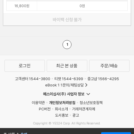
16,800원
0원
바이백 신청 불가
1
로그인
최근 본 상품
주문/배송
고객센터 1544-3800
티켓 1544-6399
중고샵 1566-4295
eBook 1:1문의/채팅상담
예스이십사(주) 사업자 정보
이용약관
개인정보처리방침
청소년보호정책
PC버전
회사소개
거래처관계자께
도서홍보
광고
Copyright © YES24 Corp. All Rights Reserved.
MATOM11