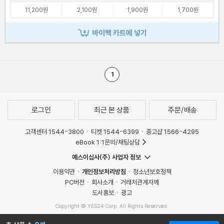
11,200원
2,100원
1,900원
1,700원
바이백 카트에 넣기
1
로그인
최근 본 상품
주문/배송
고객센터 1544-3800
티켓 1544-6399
중고샵 1566-4295
eBook 1:1문의/채팅상담
예스이십사(주) 사업자 정보
이용약관
개인정보처리방침
청소년보호정책
PC버전
회사소개
거래처관계자께
도서홍보
광고
Copyright © YES24 Corp. All Rights Reserved.
MATOM2