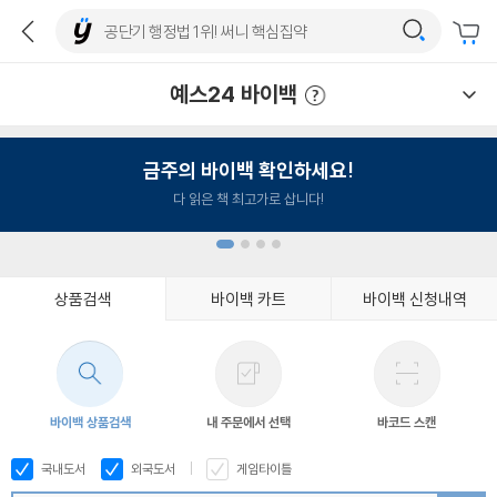
예스24 바이백
예스24 바이백 이용안내
금주의 바이백 확인하세요!
다 읽은 책 최고가로 삽니다!
상품검색
바이백 카트
바이백 신청내역
1
2
3
4
바이백 상품검색
내 주문에서 선택
바코드 스캔
국내도서
외국도서
게임타이틀