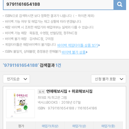
검색
ISBN으로 검색하시면 보다 정확한 결과가 나옵니다.
( - 하이픈 제외)
바이백 가능 여부 및 매입가는 재고 상황에 따라 변경됩니다.
매장 바이백 시 조회한 매입가와 매입여부는 실제와 다를 수 있습니다.
바이백 가능 매장 : 목동점, 수영점, 반월당점, 청주NC점
바이백 불가 매장 : 강서NC점, 구의점
게임타이틀은 매장바이백이 불가합니다.
바이백 게임타이틀 상품 보기
ISBN 불일치, 상태불량, 증정용은 판매불가
바이백 불가 상품
'9791161654188'
검색결과
1건
연애해보시집 + 위로해보시집
도서
최대호 저/최고은 그림
넥서스BOOKS
|
2018년 07월
ISBN : 9791161654188 / 1161654186
정가
매입가(최상)
매입가(상)
매입가(중)