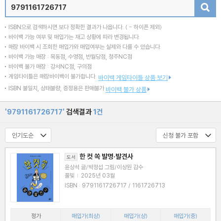
검색
ISBN으로 검색하시면 보다 정확한 결과가 나옵니다.
( - 하이픈 제외)
바이백 가능 여부 및 매입가는 재고 상황에 따라 변경됩니다.
매장 바이백 시 조회한 매입가와 매입여부는 실제와 다를 수 있습니다.
바이백 가능 매장 : 목동점, 수영점, 반월당점, 청주NC점
바이백 불가 매장 : 강서NC점, 구의점
게임타이틀은 매장바이백이 불가합니다.
바이백 게임타이틀 상품 보기
ISBN 불일치, 상태불량, 증정용은 판매불가
바이백 불가 상품
'9791161726717'
검색결과
1건
한 컷 쏙 발명·발견사
도서
윤상석 글/박정섭 그림/이상원 감수
풀빛
|
2025년 03월
ISBN : 9791161726717 / 1161726713
정가
매입가(최상)
매입가(상)
매입가(중)