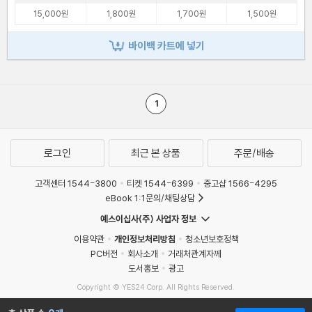
15,000원
1,800원
1,700원
1,500원
바이백 카트에 넣기
1
로그인
최근 본 상품
주문/배송
고객센터 1544-3800
티켓 1544-6399
중고샵 1566-4295
eBook 1:1문의/채팅상담
예스이십사(주) 사업자 정보
이용약관
개인정보처리방침
청소년보호정책
PC버전
회사소개
거래처관계자께
도서홍보
광고
Copyright © YES24 Corp. All Rights Reserved.
MATOM13