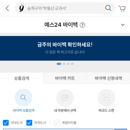
예스24 바이백
예스24 바이백 이용안내
금주의 바이백 확인하세요!
다 읽은 책 최고가로 삽니다!
상품검색
바이백 카트
바이백 신청내역
1
2
3
4
바이백 상품검색
내 주문에서 선택
바코드 스캔
국내도서
외국도서
게임타이틀