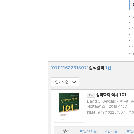
I
바
매
바
바
I
'9791162261507'
검색결과
1건
심리학의 역사 101
도서
David C. Devonis 저/이규미,
역
시그마프레스
|
2018년 12월
ISBN : 9791162261507 / 11622615
01
정가
매입가(최상)
매입가(상)
매입