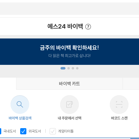
예스24 바이백
예스24 바이백 이용안내
금주의 바이백 확인하세요!
다 읽은 책 최고가로 삽니다!
바이백 카트
1
2
3
4
바이백 상품검색
내 주문에서 선택
바코드 스캔
국내도서
외국도서
게임타이틀