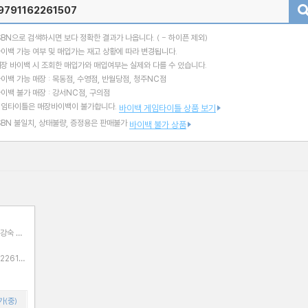
검색
SBN으로 검색하시면 보다 정확한 결과가 나옵니다.
( - 하이픈 제외)
이백 가능 여부 및 매입가는 재고 상황에 따라 변경됩니다.
장 바이백 시 조회한 매입가와 매입여부는 실제와 다를 수 있습니다.
이백 가능 매장 : 목동점, 수영점, 반월당점, 청주NC점
이백 불가 매장 : 강서NC점, 구의점
게임타이틀은 매장바이백이 불가합니다.
바이백 게임타이틀 상품 보기
SBN 불일치, 상태불량, 증정용은 판매불가
바이백 불가 상품
손강숙 공
가(중)