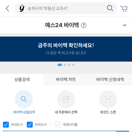
예스24 바이백
예스24 바이백 이용안내
금주의 바이백 확인하세요!
다 읽은 책 최고가로 삽니다!
상품검색
바이백 카트
바이백 신청내역
1
2
3
4
바이백 상품검색
내 주문에서 선택
바코드 스캔
국내도서
외국도서
게임타이틀