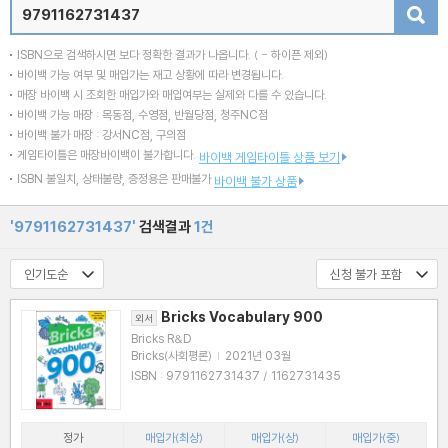
검색
ISBN으로 검색하시면 보다 정확한 결과가 나옵니다.
( - 하이픈 제외)
바이백 가능 여부 및 매입가는 재고 상황에 따라 변경됩니다.
매장 바이백 시 조회한 매입가와 매입여부는 실제와 다를 수 있습니다.
바이백 가능 매장 : 목동점, 수영점, 반월당점, 청주NC점
바이백 불가 매장 : 강서NC점, 구의점
게임타이틀은 매장바이백이 불가합니다.
바이백 게임타이틀 상품 보기
ISBN 불일치, 상태불량, 증정용은 판매불가
바이백 불가 상품
'9791162731437'
검색결과
1건
Bricks Vocabulary 900
외서
Bricks R&D
Bricks(사회평론)
|
2021년 03월
ISBN : 9791162731437 / 1162731435
정가
매입가(최상)
매입가(상)
매입가(중)