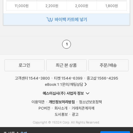
11,000원
2,200원
2,000원
1,800원
바이백 카트에 넣기
1
로그인
최근 본 상품
주문/배송
고객센터 1544-3800
티켓 1544-6399
중고샵 1566-4295
eBook 1:1문의/채팅상담
예스이십사(주) 사업자 정보
이용약관
개인정보처리방침
청소년보호정책
PC버전
회사소개
거래처관계자께
도서홍보
광고
Copyright © YES24 Corp. All Rights Reserved.
MATOM15