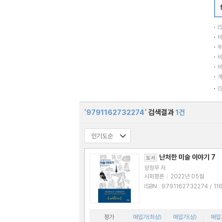
I
바
매
바
바
I
'9791162732274'
검색결과
1건
난처한 미술 이야기 7
도서
양정무 저
사회평론
|
2022년 05월
ISBN : 9791162732274 / 11627322
7X
정가
매입가(최상)
매입가(상)
매입