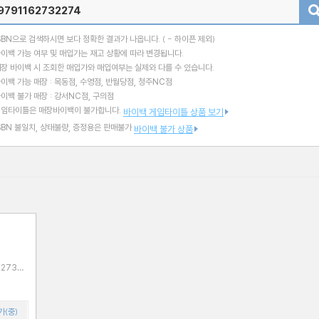
검색
SBN으로 검색하시면 보다 정확한 결과가 나옵니다.
( - 하이픈 제외)
이백 가능 여부 및 매입가는 재고 상황에 따라 변경됩니다.
장 바이백 시 조회한 매입가와 매입여부는 실제와 다를 수 있습니다.
이백 가능 매장 : 목동점, 수영점, 반월당점, 청주NC점
이백 불가 매장 : 강서NC점, 구의점
게임타이틀은 매장바이백이 불가합니다.
바이백 게임타이틀 상품 보기
SBN 불일치, 상태불량, 증정용은 판매불가
바이백 불가 상품
가(중)