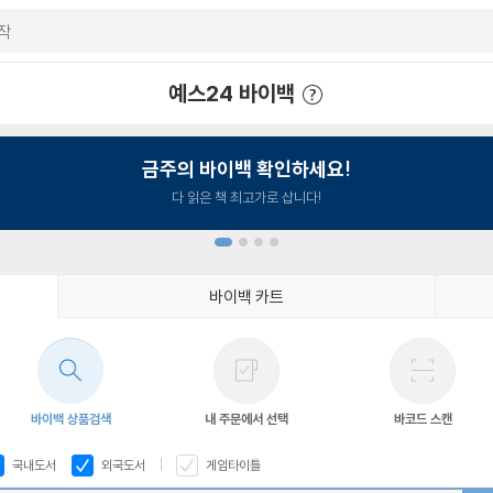
예스24 바이백
예스24 바이백 이용안내
금주의 바이백 확인하세요!
다 읽은 책 최고가로 삽니다!
바이백 카트
1
2
3
4
바이백 상품검색
내 주문에서 선택
바코드 스캔
국내도서
외국도서
게임타이틀