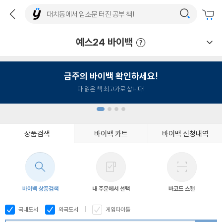
예스24 바이백
예스24 바이백 이용안내
금주의 바이백 확인하세요!
다 읽은 책 최고가로 삽니다!
상품검색
바이백 카트
바이백 신청내역
1
2
3
4
바이백 상품검색
내 주문에서 선택
바코드 스캔
국내도서
외국도서
게임타이틀