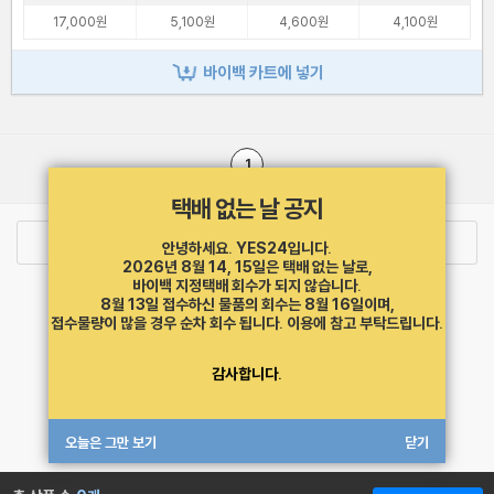
17,000원
5,100원
4,600원
4,100원
바이백 카트에 넣기
1
택배 없는 날 공지
로그인
최근 본 상품
주문/배송
안녕하세요. YES24입니다.
2026년 8월 14, 15일은 택배 없는 날로,
바이백 지정택배 회수가 되지 않습니다.
고객센터 1544-3800
티켓 1544-6399
중고샵 1566-4295
8월 13일 접수하신 물품의 회수는 8월 16일이며,
eBook 1:1문의/채팅상담
접수물량이 많을 경우 순차 회수 됩니다.
이용에 참고 부탁드립니다.
예스이십사(주) 사업자 정보
감사합니다.
이용약관
개인정보처리방침
청소년보호정책
PC버전
회사소개
거래처관계자께
도서홍보
광고
오늘은 그만 보기
닫기
Copyright © YES24 Corp. All Rights Reserved.
MATOM16