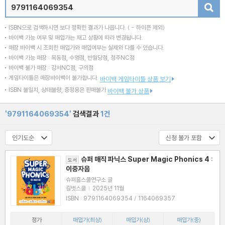
검색
ISBN으로 검색하시면 보다 정확한 결과가 나옵니다.
( - 하이픈 제외)
바이백 가능 여부 및 매입가는 재고 상황에 따라 변경됩니다.
매장 바이백 시 조회한 매입가와 매입여부는 실제와 다를 수 있습니다.
바이백 가능 매장 : 목동점, 수영점, 반월당점, 청주NC점
바이백 불가 매장 : 강서NC점, 구의점
게임타이틀은 매장바이백이 불가합니다.
바이백 게임타이틀 상품 보기
ISBN 불일치, 상태불량, 증정용은 판매불가
바이백 불가 상품
'9791164069354'
검색결과
1건
슈퍼 매직 파닉스 Super Magic Phonics 4 :
도서
이중자음
슈퍼홈스쿨연구소 글
길벗스쿨
|
2025년 11월
ISBN : 9791164069354 / 1164069357
정가
매입가(최상)
매입가(상)
매입가(중)