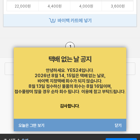
22,000원
4,400원
4,000원
3,600원
바이백 카트에 넣기
1
택배 없는 날 공지
로그인
최근 본 상품
주문/배송
안녕하세요. YES24입니다.
2026년 8월 14, 15일은 택배 없는 날로,
바이백 지정택배 회수가 되지 않습니다.
고객센터 1544-3800
티켓 1544-6399
중고샵 1566-4295
8월 13일 접수하신 물품의 회수는 8월 16일이며,
eBook 1:1문의/채팅상담
접수물량이 많을 경우 순차 회수 됩니다.
이용에 참고 부탁드립니다.
예스이십사(주) 사업자 정보
감사합니다.
이용약관
개인정보처리방침
청소년보호정책
PC버전
회사소개
거래처관계자께
도서홍보
광고
오늘은 그만 보기
닫기
Copyright © YES24 Corp. All Rights Reserved.
MATOM11