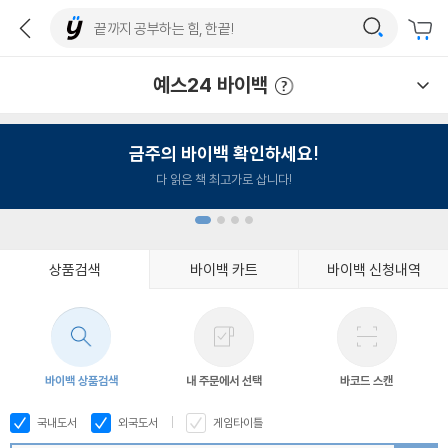
예스24 바이백
예스24 바이백 이용안내
금주의 바이백 확인하세요!
다 읽은 책 최고가로 삽니다!
상품검색
바이백 카트
바이백 신청내역
1
2
3
4
바이백 상품검색
내 주문에서 선택
바코드 스캔
국내도서
외국도서
게임타이틀