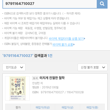
검색
ISBN으로 검색하시면 보다 정확한 결과가 나옵니다.
( - 하이픈 제외)
바이백 가능 여부 및 매입가는 재고 상황에 따라 변경됩니다.
매장 바이백 시 조회한 매입가와 매입여부는 실제와 다를 수 있습니다.
바이백 가능 매장 : 목동점, 수영점, 반월당점, 청주NC점
바이백 불가 매장 : 강서NC점, 구의점
게임타이틀은 매장바이백이 불가합니다.
바이백 게임타이틀 상품 보기
ISBN 불일치, 상태불량, 증정용은 판매불가
바이백 불가 상품
'9791164710027'
검색결과
1건
미치게 친절한 철학
도서
안상헌 저
행성B
|
2019년 06월
ISBN : 9791164710027 / 1164710028
정가
매입가(최상)
매입가(상)
매입가(중)