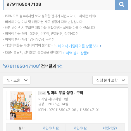
검색
ISBN으로 검색하시면 보다 정확한 결과가 나옵니다.
( - 하이픈 제외)
바이백 가능 여부 및 매입가는 재고 상황에 따라 변경됩니다.
매장 바이백 시 조회한 매입가와 매입여부는 실제와 다를 수 있습니다.
바이백 가능 매장 : 목동점, 수영점, 반월당점, 청주NC점
바이백 불가 매장 : 강서NC점, 구의점
게임타이틀은 매장바이백이 불가합니다.
바이백 게임타이틀 상품 보기
ISBN 불일치, 상태불량, 증정용은 판매불가
바이백 불가 상품
'9791165047108'
검색결과
1건
엄마의 무릎 성경 : 구약
도서
이지남 저/구하랑 그림
규장
|
2026년 04월
ISBN : 9791165047108 / 1165047101
정가
매입가(최상)
매입가(상)
매입가(중)