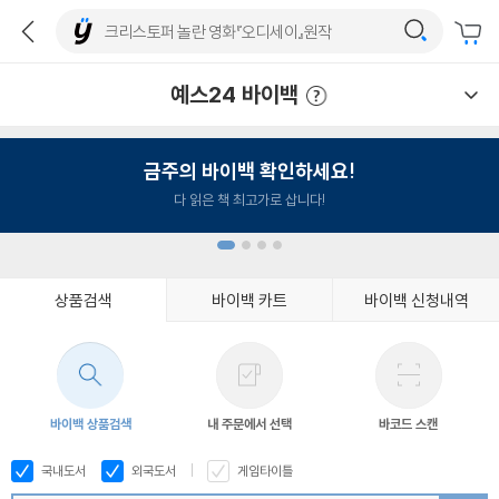
예스24 바이백
예스24 바이백 이용안내
금주의 바이백 확인하세요!
다 읽은 책 최고가로 삽니다!
상품검색
바이백 카트
바이백 신청내역
1
2
3
4
바이백 상품검색
내 주문에서 선택
바코드 스캔
국내도서
외국도서
게임타이틀