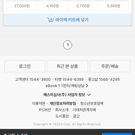
27,000원
4,100원
3,700원
3,300원
바이백 카트에 넣기
1
로그인
최근 본 상품
주문/배송
고객센터 1544-3800
티켓 1544-6399
중고샵 1566-4295
eBook 1:1문의/채팅상담
예스이십사(주) 사업자 정보
이용약관
개인정보처리방침
청소년보호정책
PC버전
회사소개
거래처관계자께
도서홍보
광고
Copyright © YES24 Corp. All Rights Reserved.
MATOM13