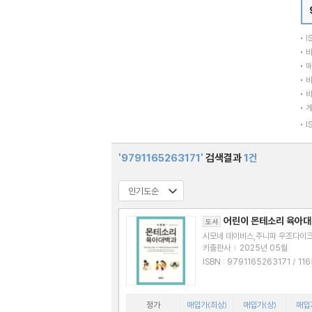
I
바
매
바
바
I
'9791165263171'
검색결과
1건
어린이 몬테소리 육아
도서
시모네 데이비스,주니파 우조다이크
은경 역
키출판사
|
2025년 05월
ISBN : 9791165263171 / 11652631
73
정가
매입가(최상)
매입가(상)
매입