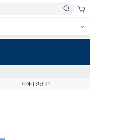
바이백 신청내역