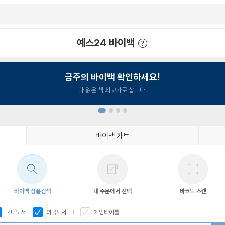
예스24 바이백
예스24 바이백 이용안내
금주의 바이백 확인하세요!
다 읽은 책 최고가로 삽니다!
바이백 카트
1
2
3
4
바이백 상품검색
내 주문에서 선택
바코드 스캔
국내도서
외국도서
게임타이틀