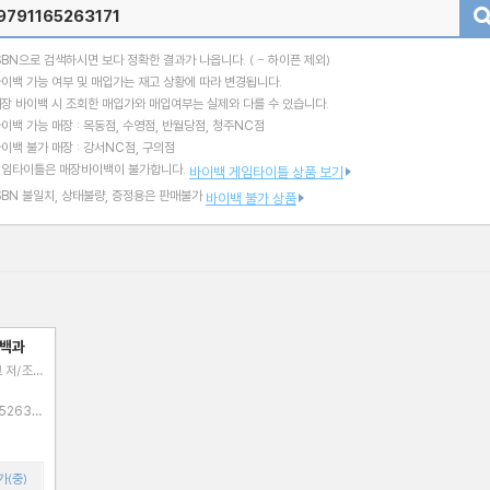
검색
SBN으로 검색하시면 보다 정확한 결과가 나옵니다.
( - 하이픈 제외)
이백 가능 여부 및 매입가는 재고 상황에 따라 변경됩니다.
장 바이백 시 조회한 매입가와 매입여부는 실제와 다를 수 있습니다.
이백 가능 매장 : 목동점, 수영점, 반월당점, 청주NC점
이백 불가 매장 : 강서NC점, 구의점
게임타이틀은 매장바이백이 불가합니다.
바이백 게임타이틀 상품 보기
SBN 불일치, 상태불량, 증정용은 판매불가
바이백 불가 상품
대백과
 저/조
가(중)