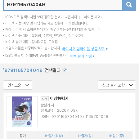
검색
ISBN으로 검색하시면 보다 정확한 결과가 나옵니다.
( - 하이픈 제외)
바이백 가능 여부 및 매입가는 재고 상황에 따라 변경됩니다.
매장 바이백 시 조회한 매입가와 매입여부는 실제와 다를 수 있습니다.
바이백 가능 매장 : 목동점, 수영점, 반월당점, 청주NC점
바이백 불가 매장 : 강서NC점, 구의점
게임타이틀은 매장바이백이 불가합니다.
바이백 게임타이틀 상품 보기
ISBN 불일치, 상태불량, 증정용은 판매불가
바이백 불가 상품
'9791165704049'
검색결과
1건
이상능력자
도서
함설기 저
창비교육
|
2026년 03월
ISBN : 9791165704049 / 1165704048
정가
매입가(최상)
매입가(상)
매입가(중)