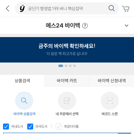
예스24 바이백
예스24 바이백 이용안내
금주의 바이백 확인하세요!
다 읽은 책 최고가로 삽니다!
상품검색
바이백 카트
바이백 신청내역
1
2
3
4
바이백 상품검색
내 주문에서 선택
바코드 스캔
국내도서
외국도서
게임타이틀