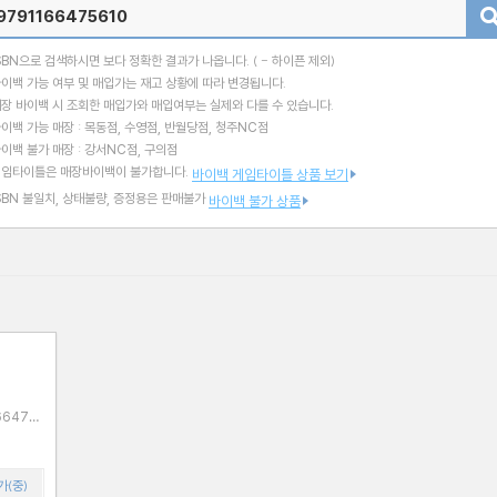
검색
SBN으로 검색하시면 보다 정확한 결과가 나옵니다.
( - 하이픈 제외)
이백 가능 여부 및 매입가는 재고 상황에 따라 변경됩니다.
장 바이백 시 조회한 매입가와 매입여부는 실제와 다를 수 있습니다.
이백 가능 매장 : 목동점, 수영점, 반월당점, 청주NC점
이백 불가 매장 : 강서NC점, 구의점
게임타이틀은 매장바이백이 불가합니다.
바이백 게임타이틀 상품 보기
SBN 불일치, 상태불량, 증정용은 판매불가
바이백 불가 상품
가(중)