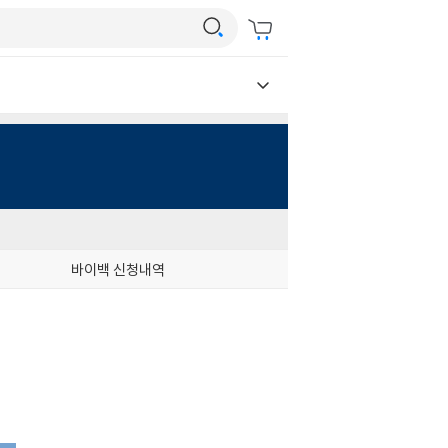
바이백 신청내역