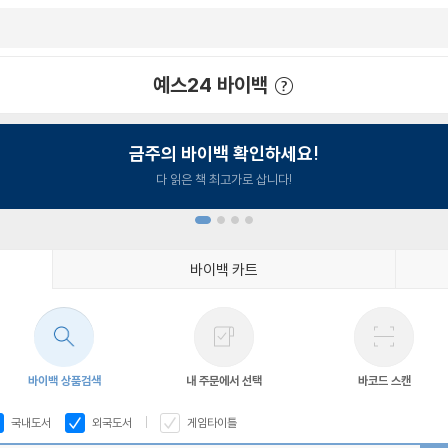
예스24 바이백
예스24 바이백 이용안내
금주의 바이백 확인하세요!
다 읽은 책 최고가로 삽니다!
바이백 카트
1
2
3
4
바이백 상품검색
내 주문에서 선택
바코드 스캔
국내도서
외국도서
게임타이틀