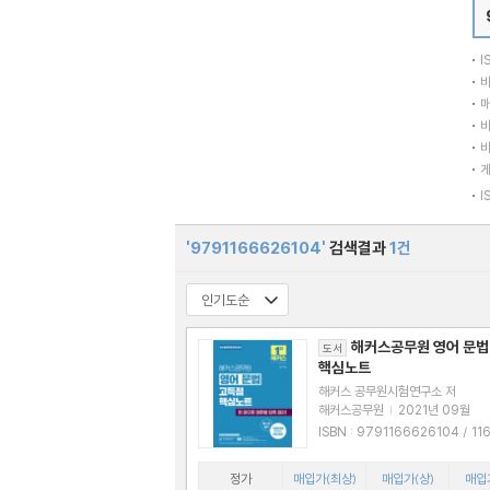
I
바
매
바
바
I
'9791166626104'
검색결과
1건
해커스공무원 영어 문법
도서
핵심노트
해커스 공무원시험연구소 저
해커스공무원
|
2021년 09월
ISBN : 9791166626104 / 11666261
05
정가
매입가(최상)
매입가(상)
매입