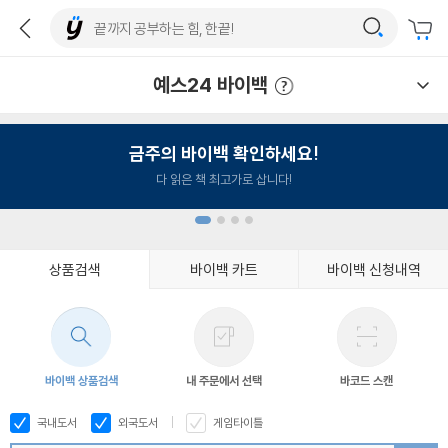
예스24 바이백
예스24 바이백 이용안내
금주의 바이백 확인하세요!
다 읽은 책 최고가로 삽니다!
상품검색
바이백 카트
바이백 신청내역
1
2
3
4
바이백 상품검색
내 주문에서 선택
바코드 스캔
국내도서
외국도서
게임타이틀