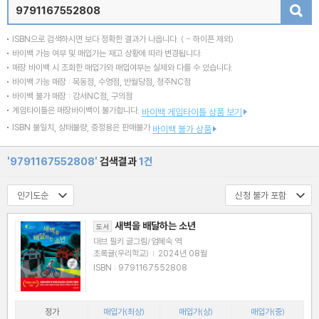
검색
ISBN으로 검색하시면 보다 정확한 결과가 나옵니다.
( - 하이픈 제외)
바이백 가능 여부 및 매입가는 재고 상황에 따라 변경됩니다.
매장 바이백 시 조회한 매입가와 매입여부는 실제와 다를 수 있습니다.
바이백 가능 매장 : 목동점, 수영점, 반월당점, 청주NC점
바이백 불가 매장 : 강서NC점, 구의점
게임타이틀은 매장바이백이 불가합니다.
바이백 게임타이틀 상품 보기
ISBN 불일치, 상태불량, 증정용은 판매불가
바이백 불가 상품
'9791167552808'
검색결과
1건
새벽을 배달하는 소년
도서
대브 필키 글그림/엄혜숙 역
초록귤(우리학교)
|
2024년 08월
ISBN : 9791167552808
정가
매입가(최상)
매입가(상)
매입가(중)