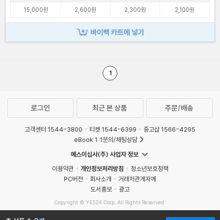
15,000원
2,600원
2,300원
2,100원
바이백 카트에 넣기
1
로그인
최근 본 상품
주문/배송
고객센터 1544-3800
티켓 1544-6399
중고샵 1566-4295
eBook 1:1문의/채팅상담
예스이십사(주) 사업자 정보
이용약관
개인정보처리방침
청소년보호정책
PC버전
회사소개
거래처관계자께
도서홍보
광고
Copyright © YES24 Corp. All Rights Reserved.
MATOM1