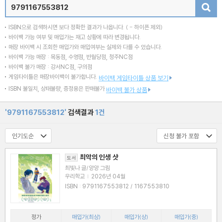
검색
ISBN으로 검색하시면 보다 정확한 결과가 나옵니다.
( - 하이픈 제외)
바이백 가능 여부 및 매입가는 재고 상황에 따라 변경됩니다.
매장 바이백 시 조회한 매입가와 매입여부는 실제와 다를 수 있습니다.
바이백 가능 매장 : 목동점, 수영점, 반월당점, 청주NC점
바이백 불가 매장 : 강서NC점, 구의점
게임타이틀은 매장바이백이 불가합니다.
바이백 게임타이틀 상품 보기
ISBN 불일치, 상태불량, 증정용은 판매불가
바이백 불가 상품
'9791167553812'
검색결과
1건
최악의 인생 샷
도서
최빛나 글/양양 그림
우리학교
|
2026년 04월
ISBN : 9791167553812 / 1167553810
정가
매입가(최상)
매입가(상)
매입가(중)