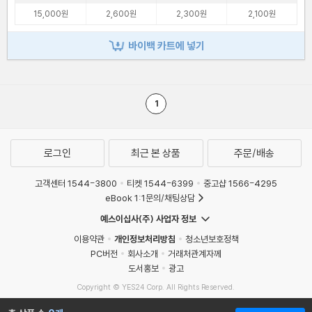
15,000원
2,600원
2,300원
2,100원
바이백 카트에 넣기
1
로그인
최근 본 상품
주문/배송
고객센터 1544-3800
티켓 1544-6399
중고샵 1566-4295
eBook 1:1문의/채팅상담
예스이십사(주) 사업자 정보
이용약관
개인정보처리방침
청소년보호정책
PC버전
회사소개
거래처관계자께
도서홍보
광고
Copyright © YES24 Corp. All Rights Reserved.
MATOM13