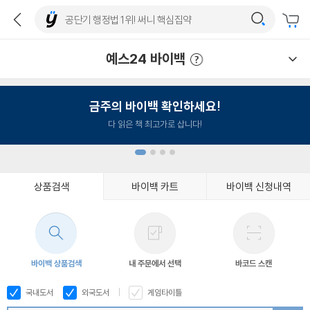
예스24 바이백
예스24 바이백 이용안내
금주의 바이백 확인하세요!
다 읽은 책 최고가로 삽니다!
상품검색
바이백 카트
바이백 신청내역
1
2
3
4
바이백 상품검색
내 주문에서 선택
바코드 스캔
국내도서
외국도서
게임타이틀