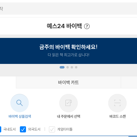
예스24 바이백
예스24 바이백 이용안내
금주의 바이백 확인하세요!
다 읽은 책 최고가로 삽니다!
바이백 카트
1
2
3
4
바이백 상품검색
내 주문에서 선택
바코드 스캔
국내도서
외국도서
게임타이틀