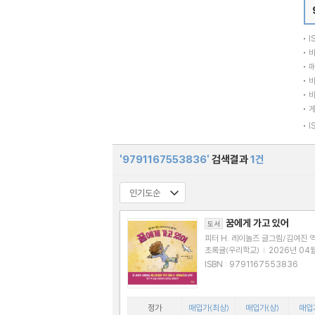
I
바
매
바
바
I
'9791167553836'
검색결과
1건
꿈에게 가고 있어
도서
피터 H. 레이놀즈 글그림/김여진 
초록귤(우리학교)
|
2026년 04
ISBN : 9791167553836
정가
매입가(최상)
매입가(상)
매입