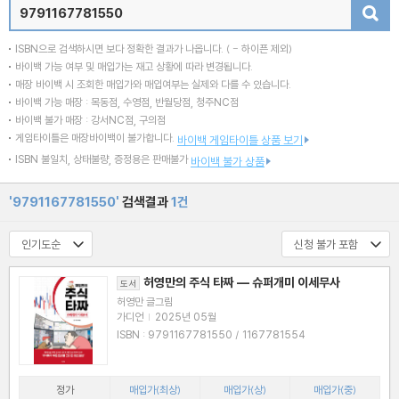
검색
ISBN으로 검색하시면 보다 정확한 결과가 나옵니다.
( - 하이픈 제외)
바이백 가능 여부 및 매입가는 재고 상황에 따라 변경됩니다.
매장 바이백 시 조회한 매입가와 매입여부는 실제와 다를 수 있습니다.
바이백 가능 매장 : 목동점, 수영점, 반월당점, 청주NC점
바이백 불가 매장 : 강서NC점, 구의점
게임타이틀은 매장바이백이 불가합니다.
바이백 게임타이틀 상품 보기
ISBN 불일치, 상태불량, 증정용은 판매불가
바이백 불가 상품
'9791167781550'
검색결과
1건
허영만의 주식 타짜 ― 슈퍼개미 이세무사
도서
허영만 글그림
가디언
|
2025년 05월
ISBN : 9791167781550 / 1167781554
정가
매입가(최상)
매입가(상)
매입가(중)