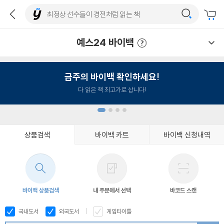
예스24 바이백
예스24 바이백 이용안내
금주의 바이백 확인하세요!
다 읽은 책 최고가로 삽니다!
상품검색
바이백 카트
바이백 신청내역
1
2
3
4
바이백 상품검색
내 주문에서 선택
바코드 스캔
국내도서
외국도서
게임타이틀