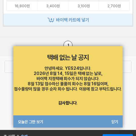
16,800원
3,400원
3,100원
2,700원
바이백 카트에 넣기
1
택배 없는 날 공지
로그인
최근 본 상품
주문/배송
안녕하세요. YES24입니다.
2026년 8월 14, 15일은 택배 없는 날로,
바이백 지정택배 회수가 되지 않습니다.
고객센터 1544-3800
티켓 1544-6399
중고샵 1566-4295
8월 13일 접수하신 물품의 회수는 8월 16일이며,
eBook 1:1문의/채팅상담
접수물량이 많을 경우 순차 회수 됩니다.
이용에 참고 부탁드립니다.
예스이십사(주) 사업자 정보
감사합니다.
이용약관
개인정보처리방침
청소년보호정책
PC버전
회사소개
거래처관계자께
도서홍보
광고
오늘은 그만 보기
닫기
Copyright © YES24 Corp. All Rights Reserved.
MATOM4