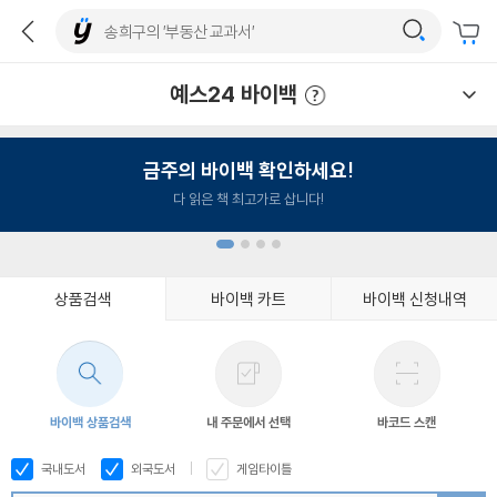
예스24 바이백
예스24 바이백 이용안내
금주의 바이백 확인하세요!
다 읽은 책 최고가로 삽니다!
상품검색
바이백 카트
바이백 신청내역
1
2
3
4
바이백 상품검색
내 주문에서 선택
바코드 스캔
국내도서
외국도서
게임타이틀