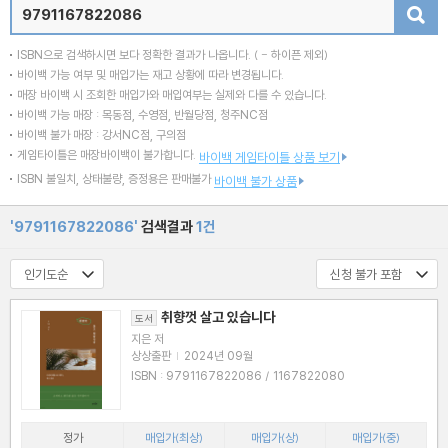
검색
ISBN으로 검색하시면 보다 정확한 결과가 나옵니다.
( - 하이픈 제외)
바이백 가능 여부 및 매입가는 재고 상황에 따라 변경됩니다.
매장 바이백 시 조회한 매입가와 매입여부는 실제와 다를 수 있습니다.
바이백 가능 매장 : 목동점, 수영점, 반월당점, 청주NC점
바이백 불가 매장 : 강서NC점, 구의점
게임타이틀은 매장바이백이 불가합니다.
바이백 게임타이틀 상품 보기
ISBN 불일치, 상태불량, 증정용은 판매불가
바이백 불가 상품
'9791167822086'
검색결과
1건
취향껏 살고 있습니다
도서
지은 저
상상출판
|
2024년 09월
ISBN : 9791167822086 / 1167822080
정가
매입가(최상)
매입가(상)
매입가(중)