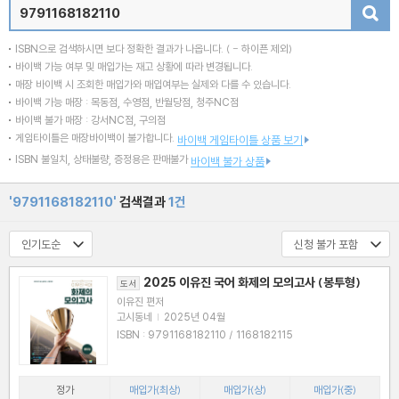
검색
ISBN으로 검색하시면 보다 정확한 결과가 나옵니다.
( - 하이픈 제외)
바이백 가능 여부 및 매입가는 재고 상황에 따라 변경됩니다.
매장 바이백 시 조회한 매입가와 매입여부는 실제와 다를 수 있습니다.
바이백 가능 매장 : 목동점, 수영점, 반월당점, 청주NC점
바이백 불가 매장 : 강서NC점, 구의점
게임타이틀은 매장바이백이 불가합니다.
바이백 게임타이틀 상품 보기
ISBN 불일치, 상태불량, 증정용은 판매불가
바이백 불가 상품
'9791168182110'
검색결과
1건
2025 이유진 국어 화제의 모의고사 (봉투형)
도서
이유진 편저
고시동네
|
2025년 04월
ISBN : 9791168182110 / 1168182115
정가
매입가(최상)
매입가(상)
매입가(중)