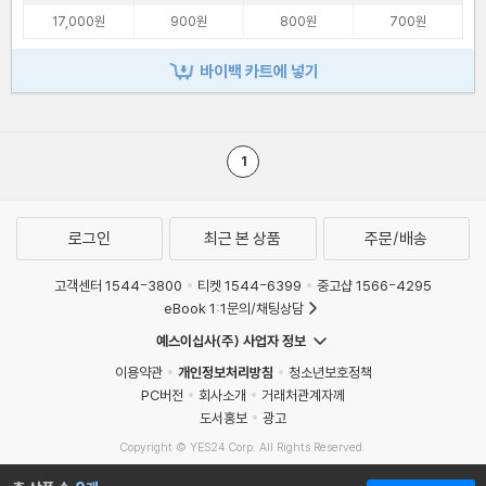
17,000원
900원
800원
700원
바이백 카트에 넣기
1
로그인
최근 본 상품
주문/배송
고객센터 1544-3800
티켓 1544-6399
중고샵 1566-4295
eBook 1:1문의/채팅상담
예스이십사(주) 사업자 정보
이용약관
개인정보처리방침
청소년보호정책
PC버전
회사소개
거래처관계자께
도서홍보
광고
Copyright © YES24 Corp. All Rights Reserved.
MATOM15