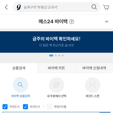
예스24 바이백
예스24 바이백 이용안내
금주의 바이백 확인하세요!
다 읽은 책 최고가로 삽니다!
상품검색
바이백 카트
바이백 신청내역
1
2
3
4
바이백 상품검색
내 주문에서 선택
바코드 스캔
국내도서
외국도서
게임타이틀