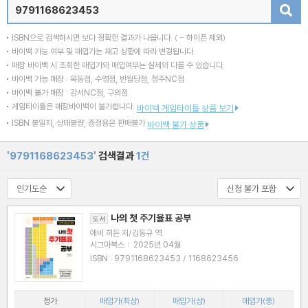
검색
ISBN으로 검색하시면 보다 정확한 결과가 나옵니다.
( - 하이픈 제외)
바이백 가능 여부 및 매입가는 재고 상황에 따라 변경됩니다.
매장 바이백 시 조회한 매입가와 매입여부는 실제와 다를 수 있습니다.
바이백 가능 매장 : 목동점, 수영점, 반월당점, 청주NC점
바이백 불가 매장 : 강서NC점, 구의점
게임타이틀은 매장바이백이 불가합니다.
바이백 게임타이틀 상품 보기
ISBN 불일치, 상태불량, 증정용은 판매불가
바이백 불가 상품
'9791168623453'
검색결과
1건
나의 첫 주기율표 공부
도서
애비 히든 저/김동규 역
시그마북스
|
2025년 04월
ISBN : 9791168623453 / 1168623456
정가
매입가(최상)
매입가(상)
매입가(중)