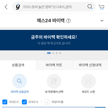
예스24 바이백
예스24 바이백 이용안내
금주의 바이백 확인하세요!
다 읽은 책 최고가로 삽니다!
상품검색
바이백 카트
바이백 신청내역
1
2
3
4
바이백 상품검색
내 주문에서 선택
바코드 스캔
국내도서
외국도서
게임타이틀