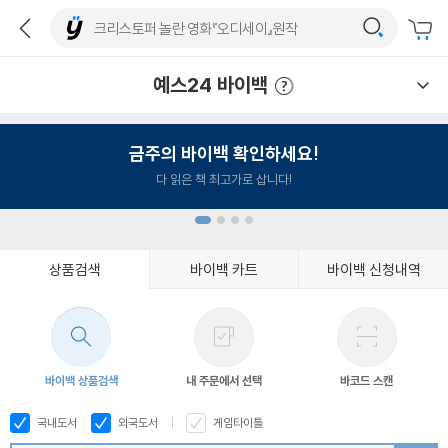
예스24 바이백
예스24 바이백 이용안내
금주의 바이백 확인하세요!
다 읽은 책 최고가로 삽니다!
상품검색
바이백 카트
바이백 신청내역
1
2
3
4
바이백 상품검색
내 주문에서 선택
바코드 스캔
국내도서
외국도서
게임타이틀