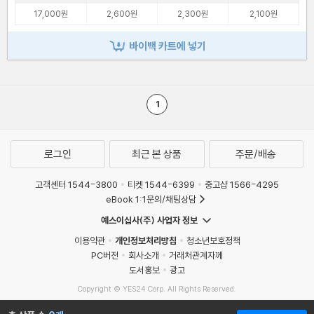
17,000원
2,600원
2,300원
2,100원
바이백 카트에 넣기
1
로그인
최근 본 상품
주문/배송
고객센터 1544-3800
티켓 1544-6399
중고샵 1566-4295
eBook 1:1문의/채팅상담
예스이십사(주) 사업자 정보
이용약관
개인정보처리방침
청소년보호정책
PC버전
회사소개
거래처관계자께
도서홍보
광고
Copyright © YES24 Corp. All Rights Reserved.
MATOM13