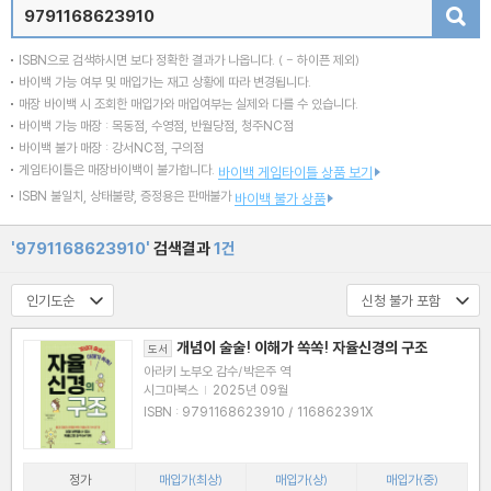
검색
ISBN으로 검색하시면 보다 정확한 결과가 나옵니다.
( - 하이픈 제외)
바이백 가능 여부 및 매입가는 재고 상황에 따라 변경됩니다.
매장 바이백 시 조회한 매입가와 매입여부는 실제와 다를 수 있습니다.
바이백 가능 매장 : 목동점, 수영점, 반월당점, 청주NC점
바이백 불가 매장 : 강서NC점, 구의점
게임타이틀은 매장바이백이 불가합니다.
바이백 게임타이틀 상품 보기
ISBN 불일치, 상태불량, 증정용은 판매불가
바이백 불가 상품
'9791168623910'
검색결과
1건
개념이 술술! 이해가 쏙쏙! 자율신경의 구조
도서
아라키 노부오 감수/박은주 역
시그마북스
|
2025년 09월
ISBN : 9791168623910 / 116862391X
정가
매입가(최상)
매입가(상)
매입가(중)