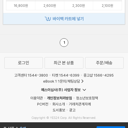
16,800원
2,600원
2,300원
2,100원
바이백 카트에 넣기
1
로그인
최근 본 상품
주문/배송
고객센터 1544-3800
티켓 1544-6399
중고샵 1566-4295
eBook 1:1문의/채팅상담
예스이십사(주) 사업자 정보
이용약관
개인정보처리방침
청소년보호정책
PC버전
회사소개
거래처관계자께
도서홍보
광고
Copyright © YES24 Corp. All Rights Reserved.
MATOM14