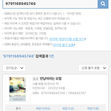
검색
ISBN으로 검색하시면 보다 정확한 결과가 나옵니다.
( - 하이픈 제외)
바이백 가능 여부 및 매입가는 재고 상황에 따라 변경됩니다.
매장 바이백 시 조회한 매입가와 매입여부는 실제와 다를 수 있습니다.
바이백 가능 매장 : 목동점, 수영점, 반월당점, 청주NC점
바이백 불가 매장 : 강서NC점, 구의점
게임타이틀은 매장바이백이 불가합니다.
바이백 게임타이틀 상품 보기
ISBN 불일치, 상태불량, 증정용은 판매불가
바이백 불가 상품
'9791168945746'
검색결과
1건
만남이라는 모험
도서
샤를 페팽 저/한수민 역
타인의사유
|
2022년 04월
ISBN : 9791168945746 / 1168945747
정가
매입가(최상)
매입가(상)
매입가(중)