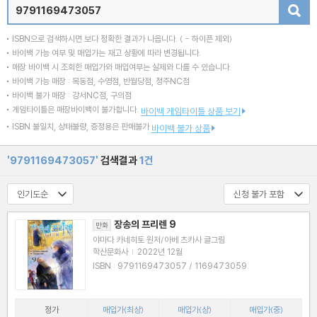
검색
ISBN으로 검색하시면 보다 정확한 결과가 나옵니다.
( - 하이픈 제외)
바이백 가능 여부 및 매입가는 재고 상황에 따라 변경됩니다.
매장 바이백 시 조회한 매입가와 매입여부는 실제와 다를 수 있습니다.
바이백 가능 매장 : 목동점, 수영점, 반월당점, 청주NC점
바이백 불가 매장 : 강서NC점, 구의점
게임타이틀은 매장바이백이 불가합니다.
바이백 게임타이틀 상품 보기
ISBN 불일치, 상태불량, 증정용은 판매불가
바이백 불가 상품
'9791169473057'
검색결과
1건
장송의 프리렌 9
만화
야마다 카네히토 원저/아베 츠카사 글그림
학산문화사
|
2022년 12월
ISBN : 9791169473057 / 1169473059
정가
매입가(최상)
매입가(상)
매입가(중)