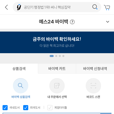
예스24 바이백
예스24 바이백 이용안내
금주의 바이백 확인하세요!
다 읽은 책 최고가로 삽니다!
상품검색
바이백 카트
바이백 신청내역
1
2
3
4
바이백 상품검색
내 주문에서 선택
바코드 스캔
국내도서
외국도서
게임타이틀