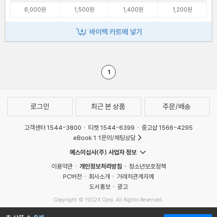
6,000원
1,500원
1,400원
1,200원
바이백 카트에 넣기
1
로그인
최근 본 상품
주문/배송
고객센터 1544-3800
티켓 1544-6399
중고샵 1566-4295
eBook 1:1문의/채팅상담
예스이십사(주) 사업자 정보
이용약관
개인정보처리방침
청소년보호정책
PC버전
회사소개
거래처관계자께
도서홍보
광고
Copyright © YES24 Corp. All Rights Reserved.
MATOM14