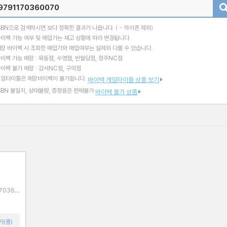
검색
SBN으로 검색하시면 보다 정확한 결과가 나옵니다.
( - 하이픈 제외)
이백 가능 여부 및 매입가는 재고 상황에 따라 변경됩니다.
장 바이백 시 조회한 매입가와 매입여부는 실제와 다를 수 있습니다.
이백 가능 매장 : 목동점, 수영점, 반월당점, 청주NC점
이백 불가 매장 : 강서NC점, 구의점
게임타이틀은 매장바이백이 불가합니다.
바이백 게임타이틀 상품 보기
SBN 불일치, 상태불량, 증정용은 판매불가
바이백 불가 상품
가(중)