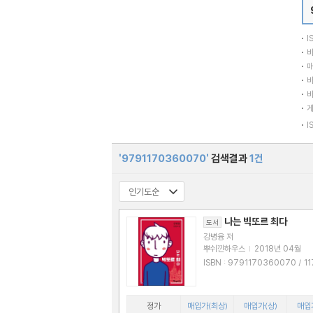
I
바
매
바
바
I
'9791170360070'
검색결과
1건
나는 빅또르 최다
도서
강병융 저
뿌쉬낀하우스
|
2018년 04월
ISBN : 9791170360070 / 1170360
076
정가
매입가(최상)
매입가(상)
매입