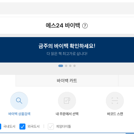
예스24 바이백
예스24 바이백 이용안내
금주의 바이백 확인하세요!
다 읽은 책 최고가로 삽니다!
바이백 카트
1
2
3
4
바이백 상품검색
내 주문에서 선택
바코드 스캔
국내도서
외국도서
게임타이틀