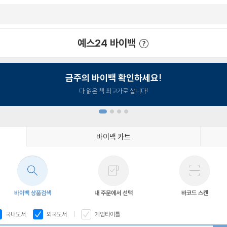
예스24 바이백
예스24 바이백 이용안내
금주의 바이백 확인하세요!
다 읽은 책 최고가로 삽니다!
바이백 카트
1
2
3
4
바이백 상품검색
내 주문에서 선택
바코드 스캔
국내도서
외국도서
게임타이틀