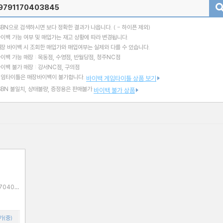
검색
SBN으로 검색하시면 보다 정확한 결과가 나옵니다.
( - 하이픈 제외)
이백 가능 여부 및 매입가는 재고 상황에 따라 변경됩니다.
장 바이백 시 조회한 매입가와 매입여부는 실제와 다를 수 있습니다.
이백 가능 매장 : 목동점, 수영점, 반월당점, 청주NC점
이백 불가 매장 : 강서NC점, 구의점
게임타이틀은 매장바이백이 불가합니다.
바이백 게임타이틀 상품 보기
SBN 불일치, 상태불량, 증정용은 판매불가
바이백 불가 상품
가(중)