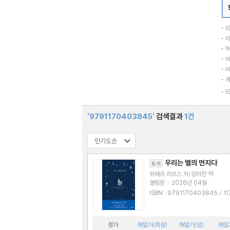
I
바
매
바
바
I
'9791170403845'
검색결과
1건
우리는 별의 먼지다
도서
위베르 리브스 저/강미란 역
열림원
|
2026년 04월
ISBN : 9791170403845 / 1170403
840
정가
매입가(최상)
매입가(상)
매입