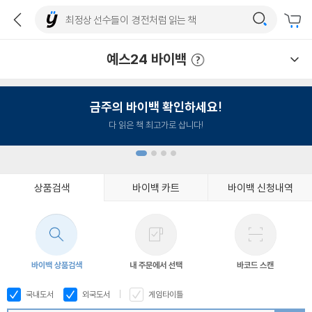
예스24 바이백
예스24 바이백 이용안내
금주의 바이백 확인하세요!
다 읽은 책 최고가로 삽니다!
상품검색
바이백 카트
바이백 신청내역
1
2
3
4
바이백 상품검색
내 주문에서 선택
바코드 스캔
국내도서
외국도서
게임타이틀