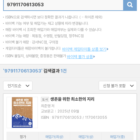
검색
ISBN으로 검색하시면 보다 정확한 결과가 나옵니다.
( - 하이픈 제외)
바이백 가능 여부 및 매입가는 재고 상황에 따라 변경됩니다.
매장 바이백 시 조회한 매입가와 매입여부는 실제와 다를 수 있습니다.
바이백 가능 매장 : 목동점, 수영점, 반월당점, 청주NC점
바이백 불가 매장 : 강서NC점, 구의점
게임타이틀은 매장바이백이 불가합니다.
바이백 게임타이틀 상품 보기
ISBN 불일치, 상태불량, 증정용은 판매불가
바이백 불가 상품
'9791170613053'
검색결과
1건
생존을 위한 최소한의 지리
도서
최준영 저
교보문고
|
2025년 09월
ISBN : 9791170613053 / 1170613055
정가
매입가(최상)
매입가(상)
매입가(중)